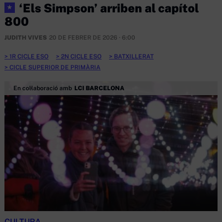
‘Els Simpson’ arriben al capítol
★
800
JUDITH VIVES
20 DE FEBRER DE 2026 · 6:00
1R CICLE ESO
2N CICLE ESO
BATXILLERAT
CICLE SUPERIOR DE PRIMÀRIA
En col·laboració amb
LCI BARCELONA
CULTURA