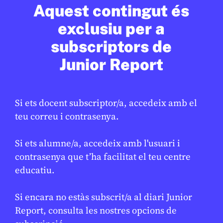
Aquest contingut és
exclusiu per a
En col·laboració amb
AJUNTAMENT DE BARCELONA
subscriptors de
Junior Report
Si ets docent subscriptor/a, accedeix amb el
teu correu i contrasenya.
Si ets alumne/a, accedeix amb l'usuari i
contrasenya que t’ha facilitat el teu centre
CULTURA
/
ART
educatiu.
Arriba la festa major d’hivern
Si encara no estàs subscrit/a al diari Junior
GEMMA CASTANYER
10 DE FEBRER DE 2026 · 17:01
Report, consulta les nostres opcions de