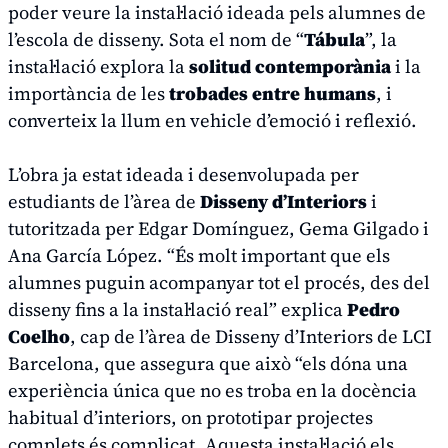
poder veure la instal·lació ideada pels alumnes de
l’escola de disseny. Sota el nom de “
Tábula
”, la
instal·lació explora la
solitud contemporània
i la
importància de les
trobades entre humans
, i
converteix la llum en vehicle d’emoció i reflexió.
L’obra ja estat ideada i desenvolupada per
estudiants de l’àrea de
Disseny d’Interiors
i
tutoritzada per Edgar Domínguez, Gema Gilgado i
Ana García López. “És molt important que els
alumnes puguin acompanyar tot el procés, des del
disseny fins a la instal·lació real” explica
Pedro
Coelho
, cap de l’àrea de Disseny d’Interiors de LCI
Barcelona, que assegura que això “els dóna una
experiència única que no es troba en la docència
habitual d’interiors, on prototipar projectes
complets és complicat. Aquesta instal·lació els