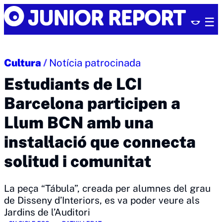
Skip
Junior
to
Report
content
Cultura
/
Notícia patrocinada
Estudiants de LCI
Barcelona participen a
Llum BCN amb una
instal·lació que connecta
solitud i comunitat
La peça “Tábula”, creada per alumnes del grau
de Disseny d’Interiors, es va poder veure als
Jardins de l’Auditori