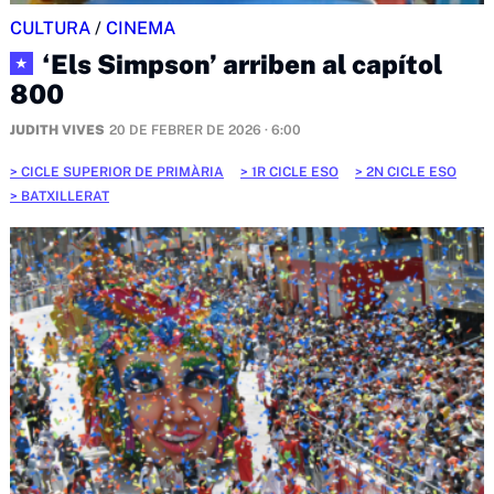
CULTURA
/
CINEMA
‘Els Simpson’ arriben al capítol
★
800
JUDITH VIVES
20 DE FEBRER DE 2026 · 6:00
CICLE SUPERIOR DE PRIMÀRIA
1R CICLE ESO
2N CICLE ESO
BATXILLERAT