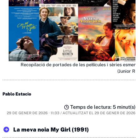
Recopilació de portades de les pel·lícules i sèries esmen
(Junior Re
Pablo Estacio
Temps de lectura: 5 minut(s)
29 DE GENER DE 2026 · 11:33
/
ACTUALITZAT EL
29 DE GENER DE 2026
La meva noia My Girl (1991)