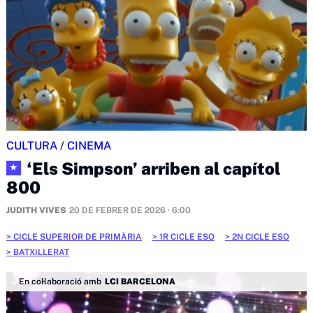
CULTURA
/
CINEMA
‘Els Simpson’ arriben al capítol
★
800
JUDITH VIVES
20 DE FEBRER DE 2026 · 6:00
CICLE SUPERIOR DE PRIMÀRIA
1R CICLE ESO
2N CICLE ESO
BATXILLERAT
En col·laboració amb
LCI BARCELONA