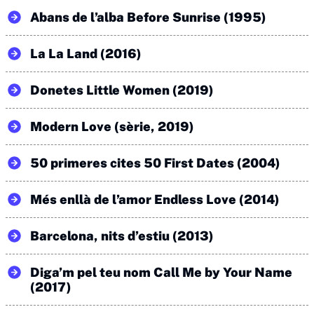
Abans de l’alba Before Sunrise (1995)
La La Land (2016)
Donetes Little Women (2019)
Modern Love (sèrie, 2019)
50 primeres cites 50 First Dates (2004)
Més enllà de l’amor Endless Love (2014)
Barcelona, nits d’estiu (2013)
Diga’m pel teu nom Call Me by Your Name
(2017)