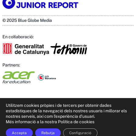
© 2025 Blue Globe Media
En col·laboració:
Partners:
Utilitzem cookies pròpies i de tercers per obtenir dades
estadístiques de la navegació dels nostres usuaris i millorar els
nostres serveis, així com l'experiència d'usuari.
Més informació a la nostra Política de cookies
This site is registered on
wpml.org
as a development site. Switch to a
production site key to
remove this banner
.
Accepta
Rebutja
Configuració