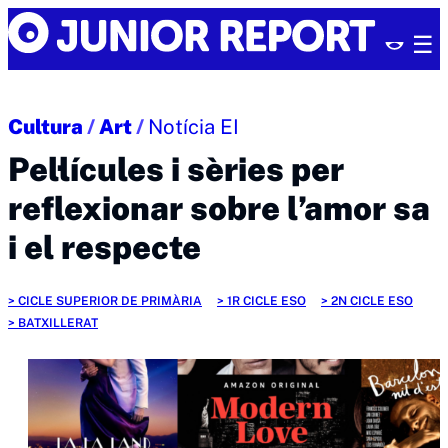
Skip
Junior
to
Report
content
Cultura
/
Art
/
Notícia EI
Pel·lícules i sèries per
reflexionar sobre l’amor sa
i el respecte
CICLE SUPERIOR DE PRIMÀRIA
1R CICLE ESO
2N CICLE ESO
BATXILLERAT