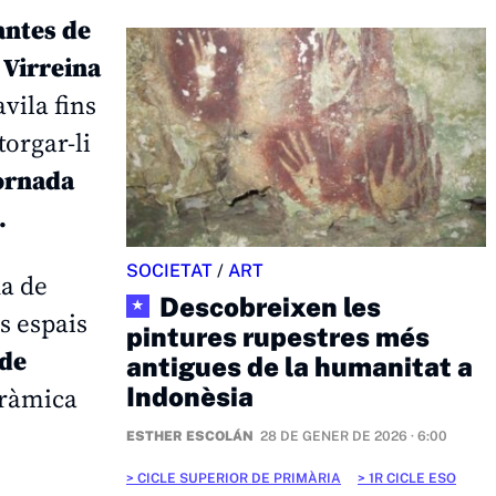
antes de
 Virreina
vila fins
torgar-li
jornada
.
SOCIETAT
/
ART
da de
Descobreixen les
★
ls espais
pintures rupestres més
 de
antigues de la humanitat a
Indonèsia
oràmica
ESTHER ESCOLÁN
28 DE GENER DE 2026 · 6:00
CICLE SUPERIOR DE PRIMÀRIA
1R CICLE ESO