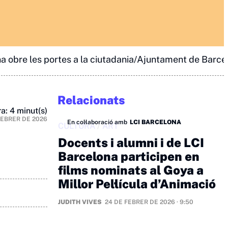
na obre les portes a la ciutadania/Ajuntament de Barce
Relacionats
a: 4 minut(s)
FEBRER DE 2026
En col·laboració amb
LCI BARCELONA
CULTURA
/
ART
Docents i alumni i de LCI
Barcelona participen en
films nominats al Goya a
Millor Pel·lícula d’Animació
JUDITH VIVES
24 DE FEBRER DE 2026 · 9:50