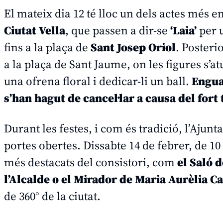
El mateix dia 12 té lloc un dels actes més e
Ciutat Vella
, que passen a dir-se
‘Laia’
per 
fins a la plaça de
Sant Josep Oriol
. Posteri
a la plaça de Sant Jaume, on les figures s’a
una ofrena floral i dedicar-li un ball.
Engua
s’han hagut de cancel·lar a causa del fort 
Durant les festes, i com és tradició, l’Aju
portes obertes. Dissabte 14 de febrer, de 10 
més destacats del consistori, com
el Saló 
l’Alcalde o el Mirador de Maria Aurèlia 
de 360° de la ciutat.