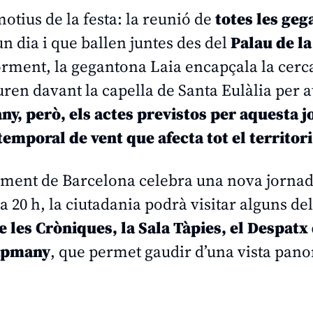
motius de la festa: la reunió de
totes les geg
un dia i que ballen juntes des del
Palau de la
orment, la gegantona Laia encapçala la cerca
turen davant la capella de Santa Eulàlia per a
ny, però, els actes previstos per aquesta 
temporal de vent que afecta tot el territori
ntament de Barcelona celebra una nova jorna
a 20 h, la ciutadania podrà visitar alguns de
de les Cròniques, la Sala Tàpies, el Despatx
Capmany
, que permet gaudir d’una vista pan