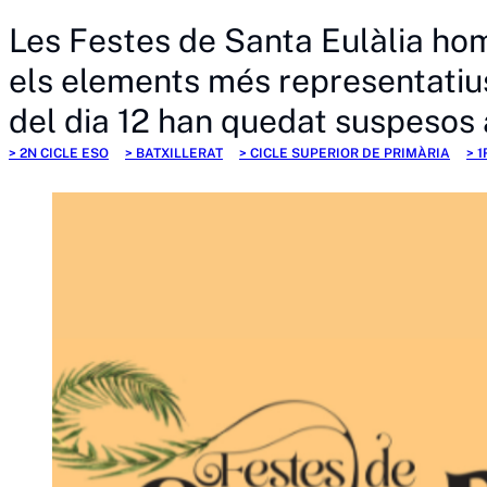
Les Festes de Santa Eulàlia home
els elements més representatius 
del dia 12 han quedat suspesos 
2N CICLE ESO
BATXILLERAT
CICLE SUPERIOR DE PRIMÀRIA
1