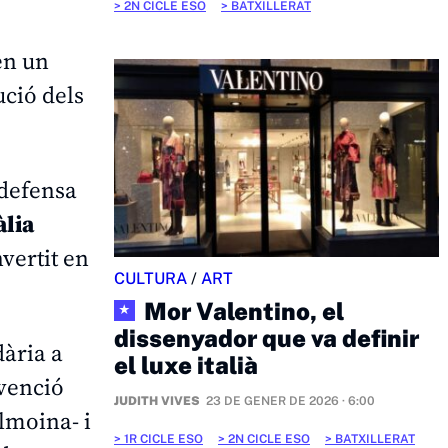
2N CICLE ESO
BATXILLERAT
en un
ució dels
defensa
àlia
vertit en
CULTURA
/
ART
Mor Valentino, el
★
dissenyador que va definir
dària a
el luxe italià
rvenció
JUDITH VIVES
23 DE GENER DE 2026 · 6:00
lmoina- i
1R CICLE ESO
2N CICLE ESO
BATXILLERAT