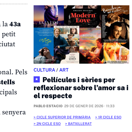
a la
43a
 petit
ciutat
CULTURA
/
ART
onal. Pels
Pel·lícules i sèries per
tells
★
reflexionar sobre l’amor sa i
ncipals
el respecte
PABLO ESTACIO
29 DE GENER DE 2026 · 11:33
la senyera
CICLE SUPERIOR DE PRIMÀRIA
1R CICLE ESO
2N CICLE ESO
BATXILLERAT