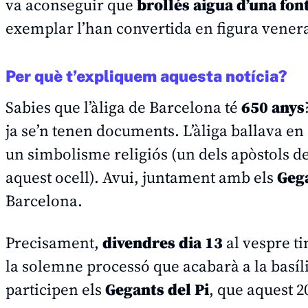
va aconseguir que
brollés aigua d’una fon
exemplar l’han convertida en figura venera
Per què t’expliquem aquesta notícia?
Sabies que l’àliga de Barcelona té
650 anys
ja se’n tenen documents. L’àliga ballava en c
un simbolisme religiós (un dels apòstols de
aquest ocell). Avui, juntament amb els
Gega
Barcelona.
Precisament,
divendres dia 13
al vespre t
la solemne processó que acabarà a la basíl
participen els
Gegants del Pi
, que aquest 