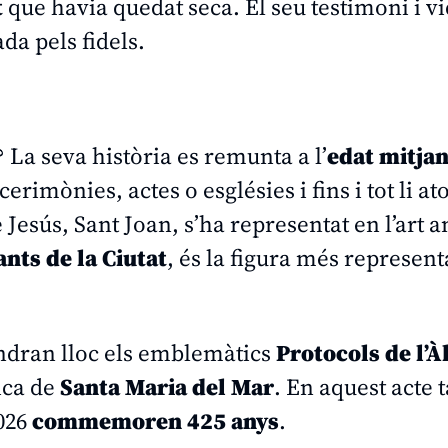
t
que havia quedat seca. El seu testimoni i v
da pels fidels.
? La seva història es remunta a l’
edat mitja
erimònies, actes o esglésies i fins i tot li a
 Jesús, Sant Joan, s’ha representat en l’art 
nts de la Ciutat
, és la figura més represent
indran lloc els emblemàtics
Protocols de l’À
ica de
Santa Maria del Mar
. En aquest acte 
2026
commemoren 425 anys
.