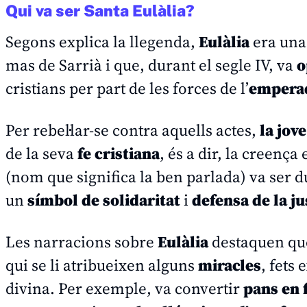
Qui va ser Santa Eulàlia?
Segons explica la llegenda,
Eulàlia
era un
mas de Sarrià i que, durant el segle IV, va
o
cristians per part de les forces de l’
emperad
Per rebel·lar-se contra aquells actes,
la jov
de la seva
fe cristiana
, és a dir, la creenç
(nom que significa la
ben parlada
) va ser 
un
símbol de solidaritat
i
defensa de la ju
Les narracions sobre
Eulàlia
destaquen que,
qui se li atribueixen alguns
miracles
, fets
divina. Per exemple, va convertir
pans en 