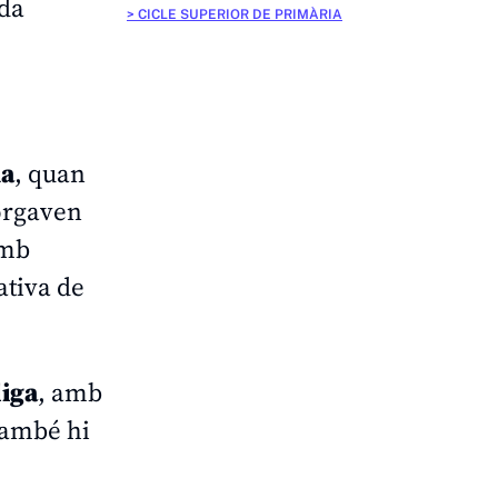
ida
CICLE SUPERIOR DE PRIMÀRIA
na
, quan
torgaven
amb
ativa de
liga
, amb
també hi