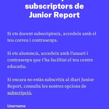
subscriptors de
Junior Report
Si ets docent subscriptor/a, accedeix amb el
teu correu i contrasenya.
CULTURA
/
ART
Si ets alumne/a, accedeix amb l'usuari i
Arriba la festa major d’hivern
contrasenya que t’ha facilitat el teu centre
GEMMA CASTANYER
10 DE FEBRER DE 2026 · 17:01
educatiu.
Si encara no estàs subscrit/a al diari Junior
Report, consulta les nostres opcions de
subscripció.
Username