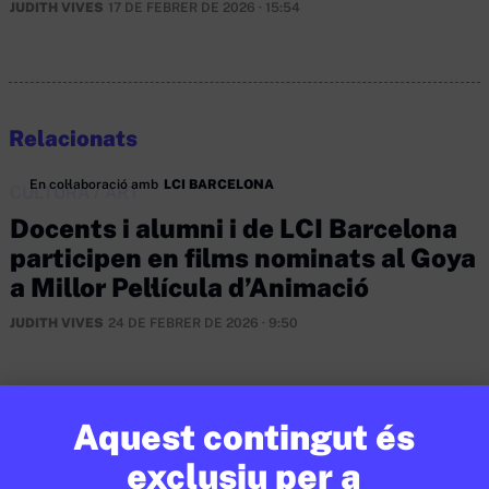
JUDITH VIVES
17 DE FEBRER DE 2026 · 15:54
Relacionats
En col·laboració amb
LCI BARCELONA
CULTURA
/
ART
Docents i alumni i de LCI Barcelona
participen en films nominats al Goya
a Millor Pel·lícula d’Animació
JUDITH VIVES
24 DE FEBRER DE 2026 · 9:50
En col·laboració amb
AJUNTAMENT DE BARCELONA
Aquest contingut és
exclusiu per a