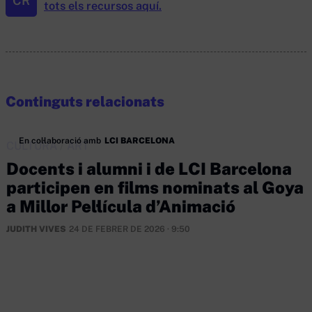
CR
tots els recursos aquí.
Continguts relacionats
En col·laboració amb
LCI BARCELONA
CULTURA
/
ART
Docents i alumni i de LCI Barcelona
participen en films nominats al Goya
a Millor Pel·lícula d’Animació
JUDITH VIVES
24 DE FEBRER DE 2026 · 9:50