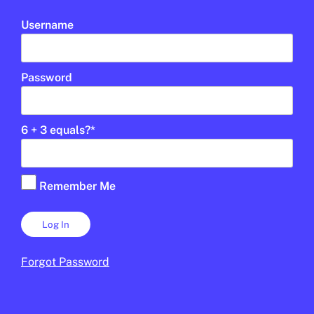
Username
Password
6 + 3 equals?
*
CULTURA
/
ART
Remember Me
Pel·lícules i sèries per reflexionar
★
sobre l’amor sa i el respecte
PABLO ESTACIO
29 DE GENER DE 2026 · 11:33
Forgot Password
2N CICLE ESO
BATXILLERAT
CICLE SUPERIOR DE PRIMÀRIA
1R CICLE ESO