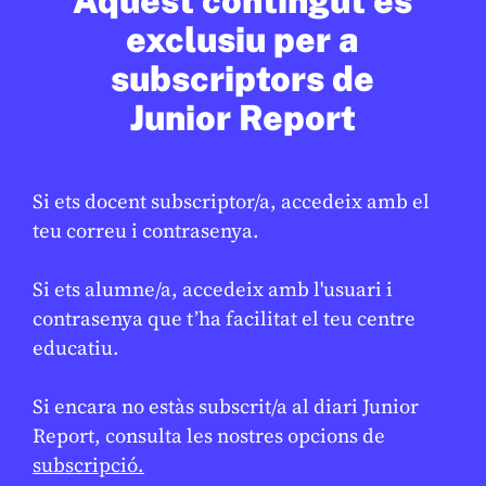
Aquest contingut és
En col·laboració amb
AJUNTAMENT DE BARCELONA
exclusiu per a
subscriptors de
Junior Report
Si ets docent subscriptor/a, accedeix amb el
teu correu i contrasenya.
Si ets alumne/a, accedeix amb l'usuari i
contrasenya que t’ha facilitat el teu centre
CULTURA
/
ART
educatiu.
Arriba la festa major d’hivern
GEMMA CASTANYER
10 DE FEBRER DE 2026 · 17:01
Si encara no estàs subscrit/a al diari Junior
Report, consulta les nostres opcions de
subscripció.