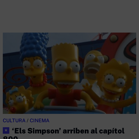
CULTURA
/
CINEMA
‘Els Simpson’ arriben al capítol
★
800