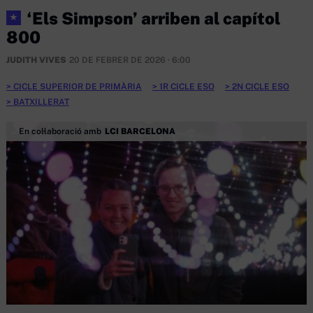
‘Els Simpson’ arriben al capítol
★
800
JUDITH VIVES
20 DE FEBRER DE 2026 · 6:00
CICLE SUPERIOR DE PRIMÀRIA
1R CICLE ESO
2N CICLE ESO
BATXILLERAT
En col·laboració amb
LCI BARCELONA