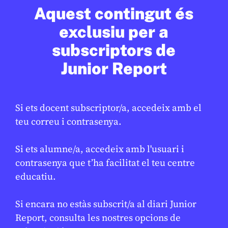
Aquest contingut és
exclusiu per a
En col·laboració amb
AJUNTAMENT DE BARCELONA
subscriptors de
Junior Report
Si ets docent subscriptor/a, accedeix amb el
teu correu i contrasenya.
Si ets alumne/a, accedeix amb l'usuari i
contrasenya que t’ha facilitat el teu centre
educatiu.
CULTURA
/
ART
Arriba la festa major d’hivern
Si encara no estàs subscrit/a al diari Junior
GEMMA CASTANYER
10 DE FEBRER DE 2026 · 17:01
Report, consulta les nostres opcions de