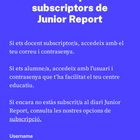
subscriptors de
Junior Report
Si ets docent subscriptor/a, accedeix amb el
teu correu i contrasenya.
CULTURA
/
ART
Si ets alumne/a, accedeix amb l'usuari i
Arriba la festa major d’hivern
contrasenya que t’ha facilitat el teu centre
GEMMA CASTANYER
10 DE FEBRER DE 2026 · 17:01
educatiu.
Si encara no estàs subscrit/a al diari Junior
Report, consulta les nostres opcions de
subscripció.
Username