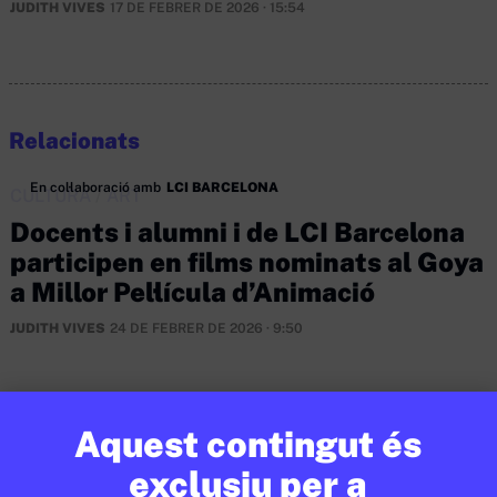
JUDITH VIVES
17 DE FEBRER DE 2026 · 15:54
Relacionats
En col·laboració amb
LCI BARCELONA
CULTURA
/
ART
Docents i alumni i de LCI Barcelona
participen en films nominats al Goya
a Millor Pel·lícula d’Animació
JUDITH VIVES
24 DE FEBRER DE 2026 · 9:50
En col·laboració amb
AJUNTAMENT DE BARCELONA
Aquest contingut és
exclusiu per a