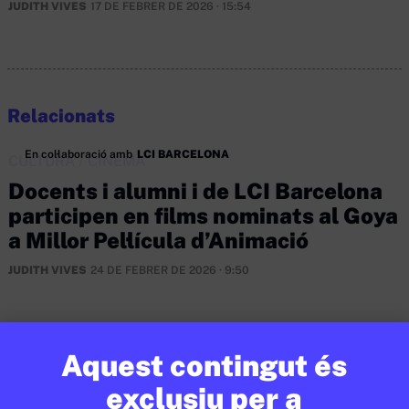
JUDITH VIVES
17 DE FEBRER DE 2026 · 15:54
Relacionats
En col·laboració amb
LCI BARCELONA
CULTURA
/
CINEMA
Docents i alumni i de LCI Barcelona
participen en films nominats al Goya
a Millor Pel·lícula d’Animació
JUDITH VIVES
24 DE FEBRER DE 2026 · 9:50
En col·laboració amb
AJUNTAMENT DE BARCELONA
Aquest contingut és
exclusiu per a