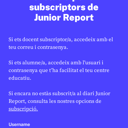
subscriptors de
Junior Report
Si ets docent subscriptor/a, accedeix amb el
teu correu i contrasenya.
CULTURA
/
ART
Si ets alumne/a, accedeix amb l'usuari i
Arriba la festa major d’hivern
contrasenya que t’ha facilitat el teu centre
GEMMA CASTANYER
10 DE FEBRER DE 2026 · 17:01
educatiu.
Si encara no estàs subscrit/a al diari Junior
Report, consulta les nostres opcions de
subscripció.
Username