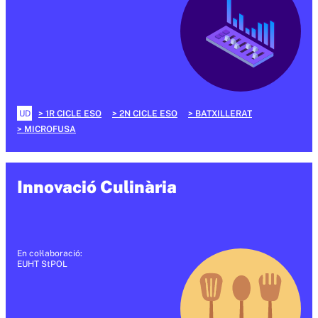
UD
1R CICLE ESO
2N CICLE ESO
BATXILLERAT
MICROFUSA
Innovació Culinària
En col·laboració:
EUHT StPOL