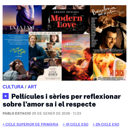
CULTURA
/
ART
Pel·lícules i sèries per reflexionar
★
sobre l’amor sa i el respecte
PABLO ESTACIO
29 DE GENER DE 2026 · 11:33
CICLE SUPERIOR DE PRIMÀRIA
1R CICLE ESO
2N CICLE ESO