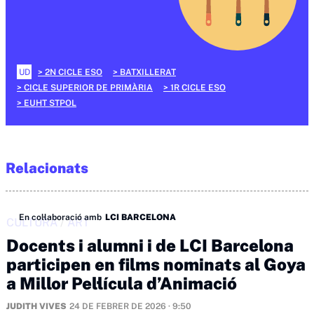
UD
2N CICLE ESO
BATXILLERAT
CICLE SUPERIOR DE PRIMÀRIA
1R CICLE ESO
EUHT STPOL
Relacionats
En col·laboració amb
LCI BARCELONA
CULTURA
/
ART
Docents i alumni i de LCI Barcelona
participen en films nominats al Goya
a Millor Pel·lícula d’Animació
JUDITH VIVES
24 DE FEBRER DE 2026 · 9:50