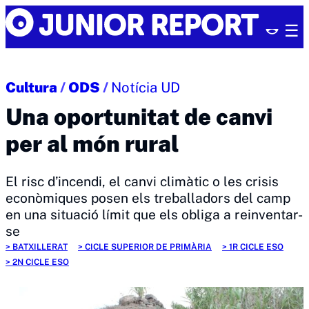
Skip
Junior
to
Report
content
Cultura
/
ODS
/
Notícia UD
Una oportunitat de canvi
per al món rural
El risc d’incendi, el canvi climàtic o les crisis
econòmiques posen els treballadors del camp
en una situació límit que els obliga a reinventar-
se
BATXILLERAT
CICLE SUPERIOR DE PRIMÀRIA
1R CICLE ESO
2N CICLE ESO