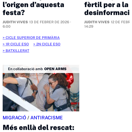
l’origen d’aquesta
fèrtil per a la
festa?
desinformaci
JUDITH VIVES
13 DE FEBRER DE 2026 ·
JUDITH VIVES
12 DE FEBRE
6:00
14:29
CICLE SUPERIOR DE PRIMÀRIA
1R CICLE ESO
2N CICLE ESO
BATXILLERAT
En col·laboració amb
OPEN ARMS
MIGRACIÓ
/
ANTIRACISME
Més enllà del rescat: