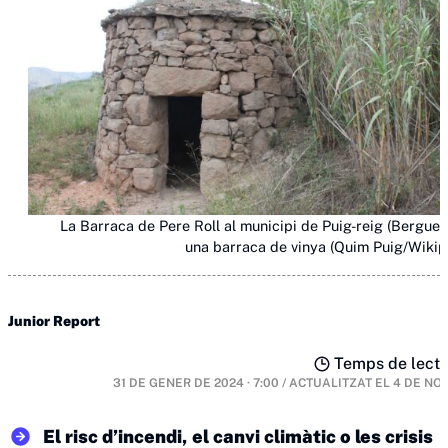
La Barraca de Pere Roll al municipi de Puig-reig (Bergued
una barraca de vinya (Quim Puig/Wikip
Junior Report
Temps de lectur
31 DE GENER DE 2024 · 7:00
/
ACTUALITZAT EL
4 DE NO
El risc d’incendi, el canvi climàtic o les crisis