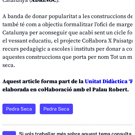
A banda de donar popularitat a les construccions de
també té com a objectiu formalitzar l’ofici de marge
Catalunya per aconseguir que acabi sent un cicle fo
el vessant educatiu, el projecte
Col·labora X Paisatge
recurs pedagògic a escoles i instituts per donar a co
aquestes construccions que porta per nom
Tot un mó
seca.
Aquest article forma part de la
Unitat Didàctica ‘P
elaborada en col·laboració amb el Palau Robert.
Pedra Seca
Pedra Seca
Si vols treballar més sobre aquest tema consulta
t