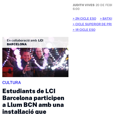
JUDITH VIVES
20 DE FEBRE
6:00
2N CICLE ESO
BATXIL
CICLE SUPERIOR DE PRI
1R CICLE ESO
En col·laboració amb
LCI
BARCELONA
CULTURA
Estudiants de LCI
Barcelona participen
a Llum BCN amb una
instal·lació que