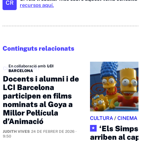
CR
recursos aquí.
Continguts relacionats
En col·laboració amb
LCI
CULTURA
/
ART
BARCELONA
Docents i alumni i de
LCI Barcelona
participen en films
nominats al Goya a
Millor Pel·lícula
CULTURA
/
CINEMA
d’Animació
‘Els Simps
★
JUDITH VIVES
24 DE FEBRER DE 2026 ·
arriben al ca
9:50