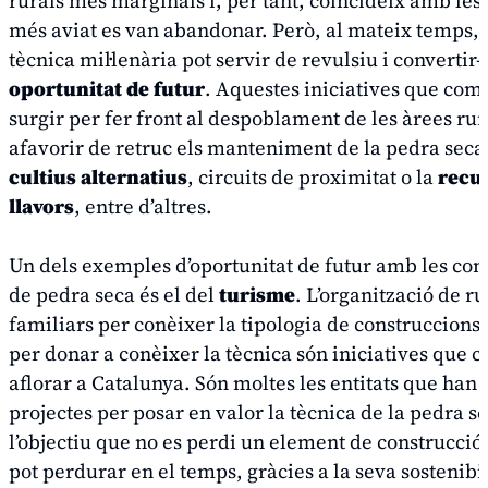
rurals més marginals i, per tant, coincideix amb les
més aviat es van abandonar. Però, al mateix temps,
tècnica mil·lenària pot servir de revulsiu i convertir
oportunitat de futur
. Aquestes iniciatives que com
surgir per fer front al despoblament de les àrees ru
afavorir de retruc els manteniment de la pedra seca 
cultius alternatius
, circuits de proximitat o la
recu
llavors
, entre d’altres.
Un dels exemples d’oportunitat de futur amb les con
de pedra seca és el del
turisme
. L’organització de ru
familiars per conèixer la tipologia de construccions
per donar a conèixer la tècnica són iniciatives que
aflorar a Catalunya. Són moltes les entitats que han 
projectes per posar en valor la tècnica de la pedra 
l’objectiu que no es perdi un element de construcció 
pot perdurar en el temps, gràcies a la seva sostenibil