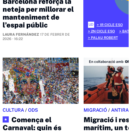
Barcelona reforça la
neteja per millorar el
manteniment de
l’espai públic
UD
1R CICLE ESO
2N CICLE ESO
BATX
LAURA FERNÁNDEZ
17 DE FEBRER DE
PALAU ROBERT
2026 · 16:22
En col·laboració amb
OP
CULTURA
/
ODS
MIGRACIÓ
/
ANTIRA
Comença el
Migració i res
★
Carnaval: quin és
marítim, un t