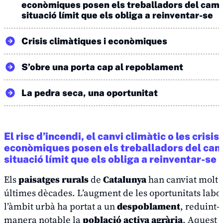
econòmiques posen els treballadors del cam
situació límit que els obliga a reinventar-se
Crisis climàtiques i econòmiques
S’obre una porta cap al repoblament
La pedra seca, una oportunitat
El risc d’incendi, el canvi climàtic o les crisis
econòmiques posen els treballadors del cam
situació límit que els obliga a reinventar-se
Els
paisatges rurals
de
Catalunya
han canviat molt 
últimes dècades. L’augment de les oportunitats labo
l’àmbit urbà ha portat a un
despoblament
, reduint-
manera notable la
població activa agrària
. Aquest n