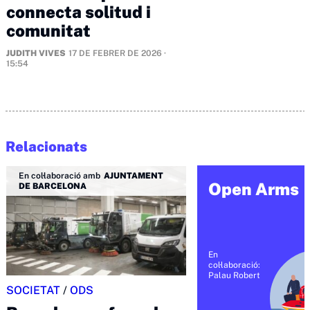
connecta solitud i
comunitat
JUDITH VIVES
17 DE FEBRER DE 2026 ·
15:54
Relacionats
En col·laboració amb
AJUNTAMENT
Open Arms
DE BARCELONA
En
col·laboració:
Palau Robert
SOCIETAT
/
ODS