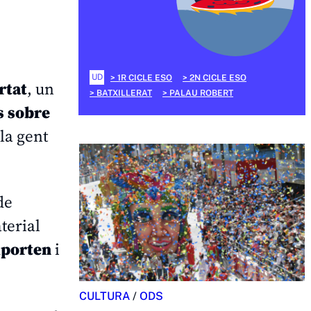
UD
1R CICLE ESO
2N CICLE ESO
rtat
, un
BATXILLERAT
PALAU ROBERT
s sobre
la gent
de
terial
mporten
i
CULTURA
/
ODS