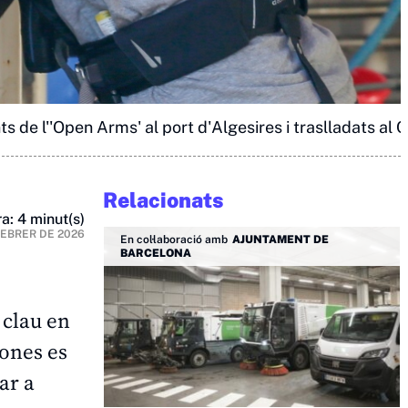
 de l''Open Arms' al port d'Algesires i traslladats al 
Relacionats
a: 4 minut(s)
FEBRER DE 2026
En col·laboració amb
AJUNTAMENT DE
BARCELONA
 clau en
sones es
ar a