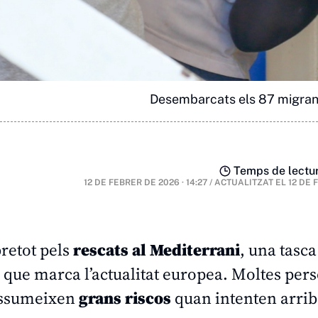
Desembarcats els 87 migrants
Temps de lectur
12 DE FEBRER DE 2026 · 14:27
/
ACTUALITZAT EL
12 DE 
retot pels
rescats al Mediterrani
, una tasca
ys que marca l’actualitat europea. Moltes per
 assumeixen
grans riscos
quan intenten arrib