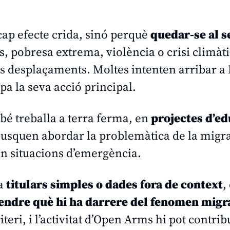
 cap efecte crida, sinó perquè
quedar-se al s
s, pobresa extrema, violència o crisi climàt
ts desplaçaments. Moltes intenten arribar a
a la seva acció principal.
é treballa a terra ferma, en
projectes d’ed
 busquen abordar la problemàtica de la migr
en situacions d’emergència.
 a
titulars simples o dades fora de context
,
endre què hi ha darrere del fenomen migr
teri, i l’activitat d’Open Arms hi pot contrib