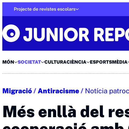
Skip
Projecte de revistes escolars
to
Junior Report
content
MÓN
SOCIETAT
CULTURA
CIÈNCIA
ESPORTS
MÈDIA
Migració
/
Antiracisme
/
Notícia patro
Més enllà del re
cooperació amb