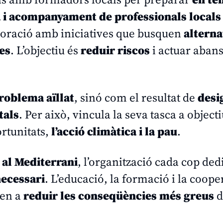
a i acompanyament de professionals locals
laboració amb iniciatives que busquen
alterna
ses
. L’objectiu és
reduir riscos
i actuar abans
roblema aïllat
, sinó com el resultat de
desi
tals
. Per això, vincula la seva tasca a objec
ortunitats,
l’acció climàtica i la pau
.
 al Mediterrani
, l’organització cada cop de
necessari
. L’educació, la formació i la coop
den a
reduir les conseqüències més greus
d