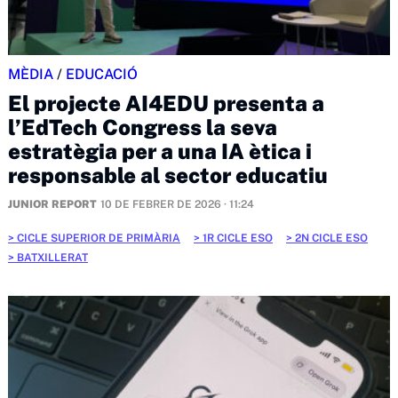
MÈDIA
/
EDUCACIÓ
El projecte AI4EDU presenta a
l’EdTech Congress la seva
estratègia per a una IA ètica i
responsable al sector educatiu
JUNIOR REPORT
10 DE FEBRER DE 2026 · 11:24
CICLE SUPERIOR DE PRIMÀRIA
1R CICLE ESO
2N CICLE ESO
BATXILLERAT