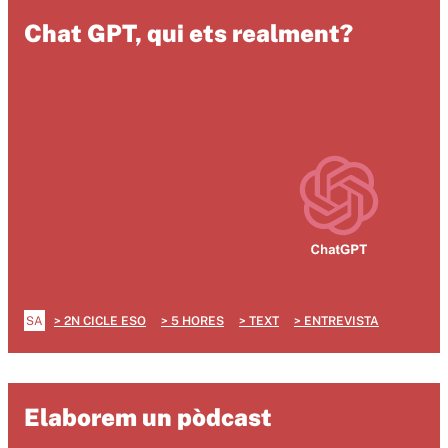
Chat GPT, qui ets realment?
SA
2N CICLE ESO
5 HORES
TEXT
ENTREVISTA
Elaborem un pòdcast