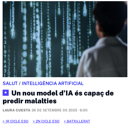
SALUT
/
INTEL·LIGÈNCIA ARTIFICIAL
Un nou model d’IA és capaç de
★
predir malalties
LAURA CUESTA
26 DE SETEMBRE DE 2025 · 6:00
1R CICLE ESO
2N CICLE ESO
BATXILLERAT