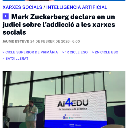
XARXES SOCIALS
/
INTEL·LIGÈNCIA ARTIFICIAL
Mark Zuckerberg declara en un
★
judici sobre l’addicció a les xarxes
socials
JAUME ESTEVE
24 DE FEBRER DE 2026 · 6:00
CICLE SUPERIOR DE PRIMÀRIA
1R CICLE ESO
2N CICLE ESO
BATXILLERAT