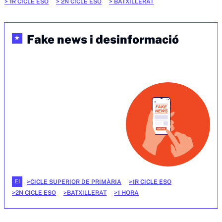
1R CICLE ESO
2N CICLE ESO
BATXILLERAT
Fake news i desinformació
★
EI
CICLE SUPERIOR DE PRIMÀRIA
1R CICLE ESO
2N CICLE ESO
BATXILLERAT
1 HORA