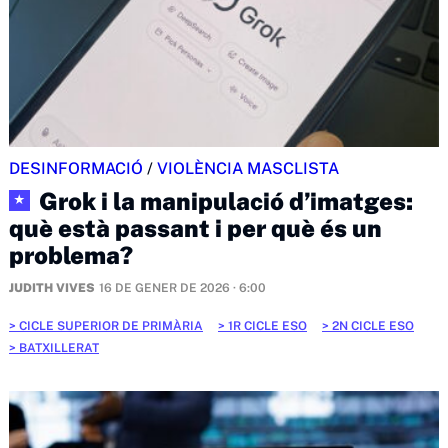
DESINFORMACIÓ
/
VIOLÈNCIA MASCLISTA
Grok i la manipulació d’imatges:
★
què està passant i per què és un
problema?
JUDITH VIVES
16 DE GENER DE 2026 · 6:00
CICLE SUPERIOR DE PRIMÀRIA
1R CICLE ESO
2N CICLE ESO
BATXILLERAT