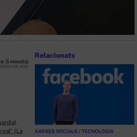
Relacionats
a: 5 minut(s)
 GENER DE 2026
uardia)
real" (La
XARXES SOCIALS
/
TECNOLOGIA