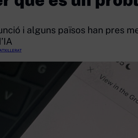
 funció i alguns països han pres 
’IA
ATXILLERAT