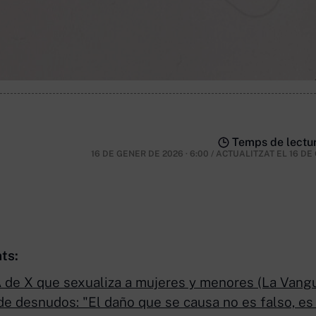
Temps de lectur
16 DE GENER DE 2026 · 6:00
/
ACTUALITZAT EL
16 DE
ts:
IA de X que sexualiza a mujeres y menores (La Vang
de desnudos: "El daño que se causa no es falso, es 