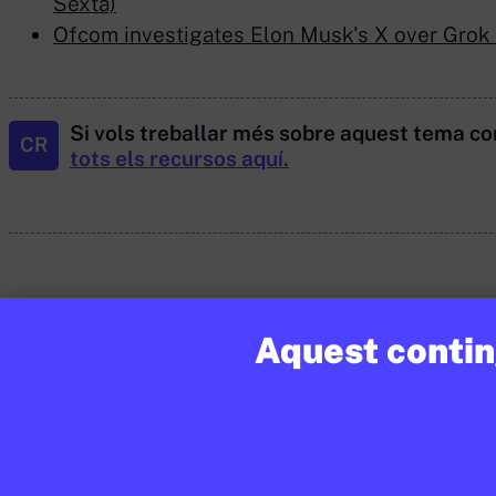
Sexta)
Ofcom investigates Elon Musk's X over Grok
Si vols treballar més sobre aquest tema co
CR
tots els recursos aquí.
Continguts relacionats
Aquest conting