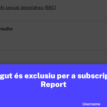
 AI sexual deepfakes (BBC)
nsulta
ut és exclusiu per a subscri
Report
Username