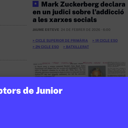
Mark Zuckerberg declara
★
en un judici sobre l’addicció
a les xarxes socials
JAUME ESTEVE
24 DE FEBRER DE 2026 · 6:00
CICLE SUPERIOR DE PRIMÀRIA
1R CICLE ESO
2N CICLE ESO
BATXILLERAT
ptors de Junior
SOCIETAT
/
VIOLÈNCIA MASCLISTA