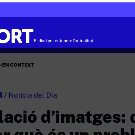
El diari per entendre l'actualitat
EN CONTEXT
l
/
Notícia del Dia
lació d’imatges:
er què és un pro