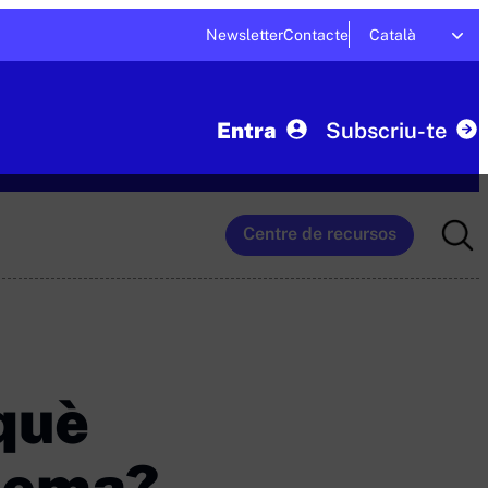
Newsletter
Contacte
Català
Entra
Subscriu-te
Searc
Centre de recursos
for:
 què
blema?