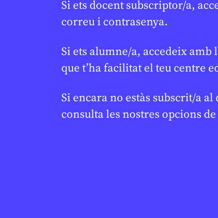
Si ets docent subscriptor/a, acc
correu i contrasenya.
XARXES SOCIALS
/
TECNOLOGIA
XARXES SOC
Si ets alumne/a, accedeix amb l
Mark Zuckerberg
Espany
★
★
que t’ha facilitat el teu centre e
declara en un judici sobre
xarxes s
l’addicció a les xarxes
de 16 an
Si encara no estàs subscrit/a al
socials
JUDITH VIVES
5 
consulta les nostres opcions d
JAUME ESTEVE
24 DE FEBRER DE 2026 · 6:00
CICLE SUPERIO
1R CICLE ESO
CICLE SUPERIOR DE PRIMÀRIA
BATXILLERAT
1R CICLE ESO
2N CICLE ESO
BATXILLERAT