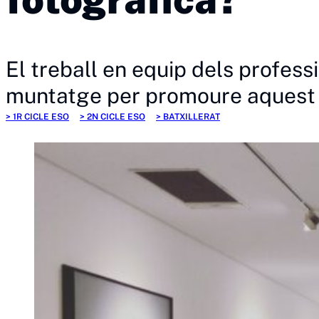
El treball en equip dels profess
muntatge per promoure aquest ar
1R CICLE ESO
2N CICLE ESO
BATXILLERAT