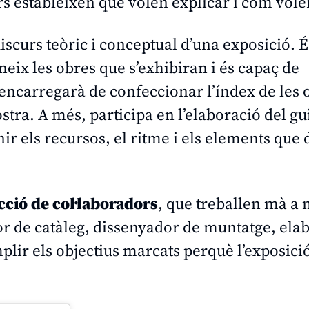
rs estableixen què volen explicar i com vole
iscurs teòric i conceptual d’una exposició. É
neix les obres que s’exhibiran i és capaç de
’encarregarà de confeccionar l’índex de les
ostra. A més, participa en l’elaboració del gu
nir els recursos, el ritme i els elements que
cció de col·laboradors
, que treballen mà a
dor de catàleg, dissenyador de muntatge, ela
mplir els objectius marcats perquè l’exposici