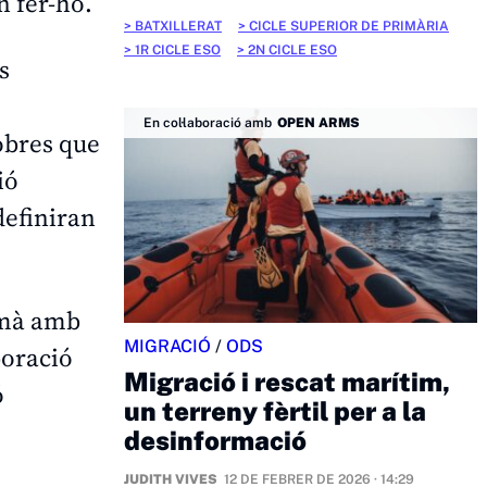
n fer-ho.
BATXILLERAT
CICLE SUPERIOR DE PRIMÀRIA
1R CICLE ESO
2N CICLE ESO
s
En col·laboració amb
OPEN ARMS
 obres que
ió
 definiran
 mà amb
MIGRACIÓ
/
ODS
boració
Migració i rescat marítim,
ó
un terreny fèrtil per a la
desinformació
JUDITH VIVES
12 DE FEBRER DE 2026 · 14:29