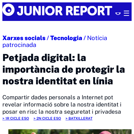
Skip
Junior
to
Report
content
Xarxes socials
/
Tecnologia
/
Notícia
patrocinada
Petjada digital: la
importància de protegir la
nostra identitat en línia
Compartir dades personals a Internet pot
revelar informació sobre la nostra identitat i
posar en risc la nostra seguretat i privadesa
1R CICLE ESO
2N CICLE ESO
BATXILLERAT