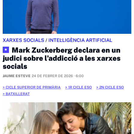
XARXES SOCIALS
/
INTEL·LIGÈNCIA ARTIFICIAL
Mark Zuckerberg declara en un
★
judici sobre l’addicció a les xarxes
socials
JAUME ESTEVE
24 DE FEBRER DE 2026 · 6:00
CICLE SUPERIOR DE PRIMÀRIA
1R CICLE ESO
2N CICLE ESO
BATXILLERAT