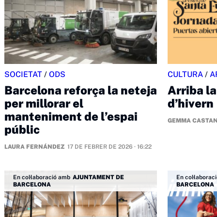
SOCIETAT
/
ODS
CULTURA
/
A
Barcelona reforça la neteja
Arriba l
per millorar el
d’hivern
manteniment de l’espai
GEMMA CASTA
públic
LAURA FERNÁNDEZ
17 DE FEBRER DE 2026 · 16:22
En col·laboració amb
AJUNTAMENT DE
En col·laborac
BARCELONA
BARCELONA