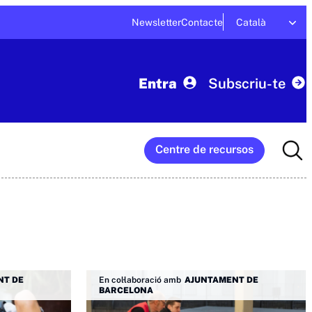
Newsletter
Contacte
Català
Entra
Subscriu-te
Searc
Centre de recursos
for:
NT DE
En col·laboració amb
AJUNTAMENT DE
BARCELONA