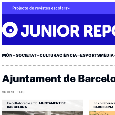
Skip
Projecte de revistes escolars
to
Junior Report
content
MÓN
SOCIETAT
CULTURA
CIÈNCIA
ESPORTS
MÈDIA
Ajuntament de Barcel
36
RESULTATS
En col·laboració amb
AJUNTAMENT DE
En col·laborac
BARCELONA
BARCELONA