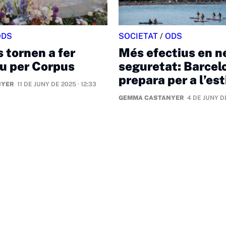
ODS
SOCIETAT
/
ODS
s tornen a fer
Més efectius en ne
’ou per Corpus
seguretat: Barcel
prepara per a l’est
NYER
11 DE JUNY DE 2025 · 12:33
GEMMA CASTANYER
4 DE JUNY DE