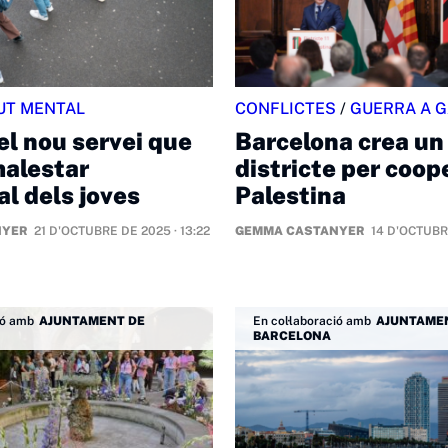
UT MENTAL
CONFLICTES
/
GUERRA A 
el nou servei que
Barcelona crea un
malestar
districte per coo
l dels joves
Palestina
NYER
21 D'OCTUBRE DE 2025 · 13:22
GEMMA CASTANYER
14 D'OCTUBRE
ió amb
AJUNTAMENT DE
En col·laboració amb
AJUNTAME
BARCELONA