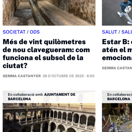
SOCIETAT
/
ODS
SALUT
/
SAL
Més de vint quilòmetres
Estar B: 
de nou clavegueram: com
atén el 
funciona el subsol de la
emociona
ciutat?
GEMMA CASTA
GEMMA CASTANYER
28 D'OCTUBRE DE 2025 · 6:00
En col·laboració amb
AJUNTAMENT DE
En col·laborac
BARCELONA
BARCELONA