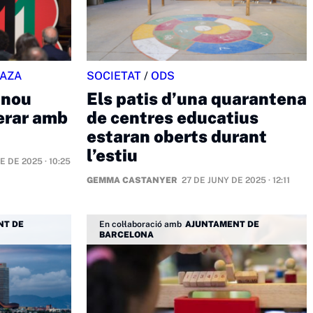
GAZA
SOCIETAT
/
ODS
 nou
Els patis d’una quarantena
perar amb
de centres educatius
estaran oberts durant
l’estiu
 DE 2025 · 10:25
GEMMA CASTANYER
27 DE JUNY DE 2025 · 12:11
NT DE
En col·laboració amb
AJUNTAMENT DE
BARCELONA