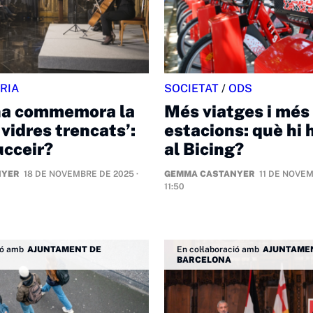
RIA
SOCIETAT
/
ODS
na commemora la
Més viatges i més
 vidres trencats’:
estacions: què hi 
ucceir?
al Bicing?
NYER
18 DE NOVEMBRE DE 2025 ·
GEMMA CASTANYER
11 DE NOVEM
11:50
ió amb
AJUNTAMENT DE
En col·laboració amb
AJUNTAME
BARCELONA