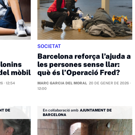
SOCIETAT
Barcelona reforça l’ajuda a
lonins
les persones sense llar:
 del mòbil
què és l’Operació Fred?
 · 12:54
MARC GARCIA DEL MORAL
20 DE GENER DE 2026 ·
12:00
NT DE
En col·laboració amb
AJUNTAMENT DE
BARCELONA