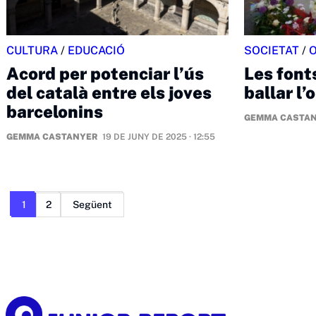
CULTURA
/
EDUCACIÓ
SOCIETAT
/
Acord per potenciar l’ús
Les font
del català entre els joves
ballar l
barcelonins
GEMMA CASTA
GEMMA CASTANYER
19 DE JUNY DE 2025 · 12:55
Paginació
1
2
Següent
de
les
entrades