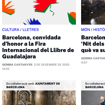
CULTURA
/
LLETRES
MÓN
/
HISTÒ
Barcelona, convidada
Barcelo
d’honor a la Fira
‘Nit dels
Internacional del Llibre de
què va s
Guadalajara
GEMMA CASTA
9:57
GEMMA CASTANYER
2 DE DESEMBRE DE 2025 ·
12:35
En col·laboració amb
AJUNTAMENT DE
En col·laborac
BARCELONA
BARCELONA