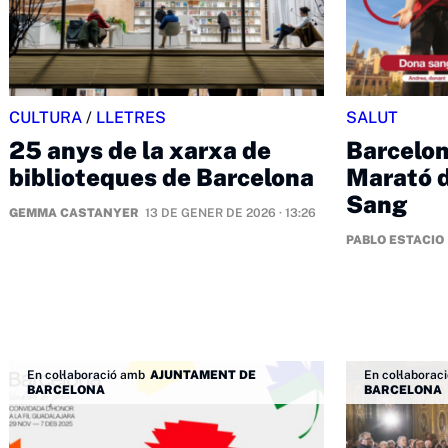
CULTURA
/
LLETRES
SALUT
25 anys de la xarxa de
Barcelon
biblioteques de Barcelona
Marató 
Sang
GEMMA CASTANYER
13 DE GENER DE 2026 · 13:26
PABLO ESTACIO
En col·laboració amb
AJUNTAMENT DE
En col·laborac
BARCELONA
BARCELONA