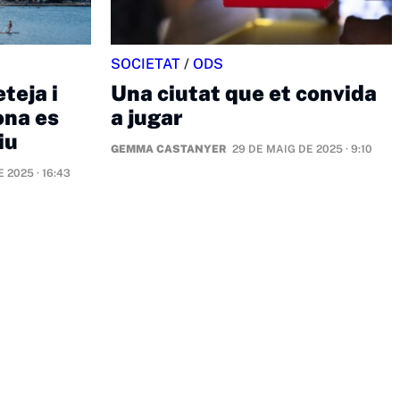
SOCIETAT
/
ODS
teja i
Una ciutat que et convida
ona es
a jugar
iu
GEMMA CASTANYER
29 DE MAIG DE 2025 · 9:10
 2025 · 16:43