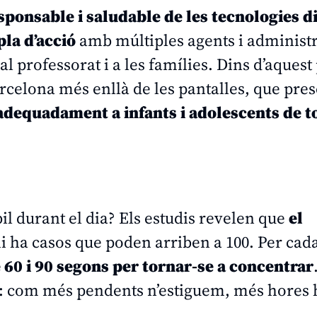
esponsable i saludable de les tecnologies di
pla d’acció
amb múltiples agents i administ
l professorat i a les famílies. Dins d’aquest
rcelona més enllà de les pantalles
, que pre
adequadament a infants i adolescents de to
 durant el dia? Els estudis revelen que
el
 hi ha casos que poden arriben a 100. Per cad
e 60 i 90 segons per tornar-se a concentrar
a: com més pendents n’estiguem, més hores 