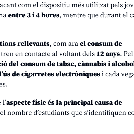
tacant com el dispositiu més utilitzat pels jo
ana
entre 3 i 4 hores
, mentre que durant el c
tions rellevants
, com ara
el consum de
ntren en contacte al voltant dels
12 anys
. Pel
ió del consum de tabac, cànnabis i alcoho
l’ús de cigarretes electròniques
i cada veg
es.
 l’
aspecte físic és la principal causa de
t el nombre d’estudiants que s’identifiquen 