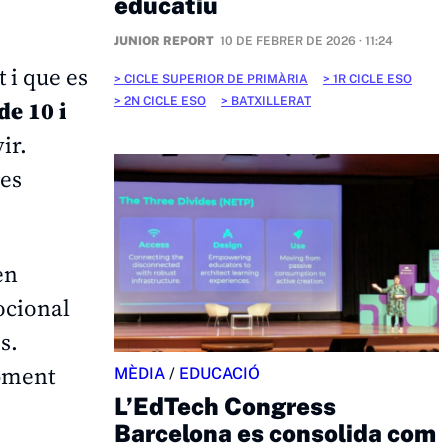
educatiu
JUNIOR REPORT
10 DE FEBRER DE 2026 · 11:24
 i que es
CICLE SUPERIOR DE PRIMÀRIA
1R CICLE ESO
2N CICLE ESO
BATXILLERAT
de 10 i
ir.
les
en
ocional
s.
pment
MÈDIA
/
EDUCACIÓ
L’EdTech Congress
Barcelona es consolida com