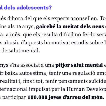
al dels adolescents?
s d’hora del que els experts aconsellen. Tot
ns als 16 anys,
gairebé la meitat dels nens 
, a més, que els resulta difícil no fer-lo serv
ús abusiu d’aquests ha motivat estudis sobre 
 de salut mental.
anys s’ha associat a una
pitjor salut mental
tir baixa autoestima, tenir una regulació em
alitat i, fins i tot, tenir pensaments suïcide
nternacional impulsat per la
Human Develo
n participar
100.000 joves d’arreu del món
.