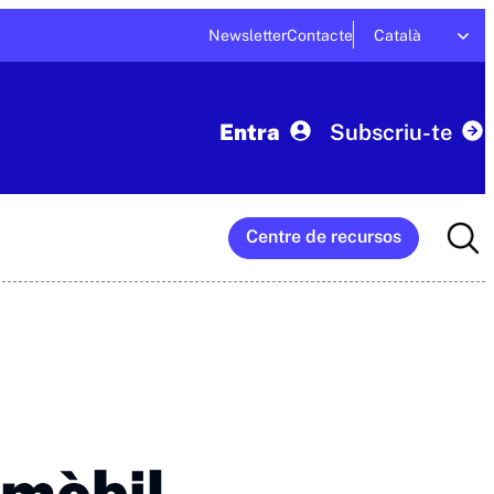
Newsletter
Contacte
Català
Entra
Subscriu-te
Searc
Centre de recursos
for:
 mòbil