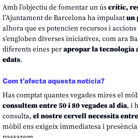
Amb l’objectiu de fomentar un ús
crític, r
l’Ajuntament de Barcelona ha impulsat
un 
alhora que es potencien recursos i accions a
s’engloben diverses iniciatives, com ara
Ba
diferents eines per
apropar la tecnologia 
edats
.
Com t’afecta aquesta notícia?
Has comptat quantes vegades mires el mòbil
consultem entre 50 i 80 vegades al dia
, i
consulta,
el nostre cervell necessita entr
mòbil ens exigeix immediatesa i presènci
passarem.