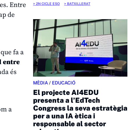
ves. Entre
2N CICLE ESO
BATXILLERAT
ap de
 que fa a
l entre
ada és
MÈDIA
/
EDUCACIÓ
El projecte AI4EDU
presenta a l’EdTech
Congress la seva estratègia
com a
per a una IA ètica i
responsable al sector