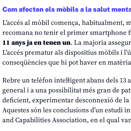
Com afecten els mòbils a la salut ment
L’accés al mòbil comença, habitualment, mé
recomana no tenir el primer smartphone fi
11 anys ja en tenen un
. La majoria assegura
L’accés prematur als dispositius mòbils i l’
conseqüències que hi pot haver en matèria
Rebre un telèfon intel·ligent abans dels 13 
general i a una possibilitat més gran de pa
deficient, experimentar desconnexió de la re
Aquestes són les conclusions d’un estudi i
and Capabilities Association
, en el qual va