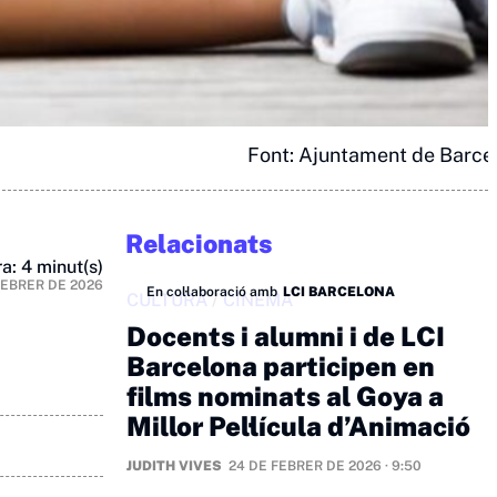
Font: Ajuntament de Barce
Relacionats
a: 4 minut(s)
FEBRER DE 2026
En col·laboració amb
LCI BARCELONA
CULTURA
/
CINEMA
Docents i alumni i de LCI
Barcelona participen en
films nominats al Goya a
Millor Pel·lícula d’Animació
JUDITH VIVES
24 DE FEBRER DE 2026 · 9:50