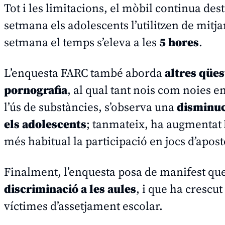
Tot i les limitacions, el mòbil continua des
setmana els adolescents l’utilitzen de mitj
setmana el temps s’eleva a les
5 hores
.
L’enquesta FARC també aborda
altres qües
pornografia
, al qual tant nois com noies e
l’ús de substàncies, s’observa una
disminuc
els adolescents
; tanmateix, ha augmentat
més habitual la participació en jocs d’apost
Finalment, l’enquesta posa de manifest que
discriminació a les aules
, i que ha crescu
víctimes d’assetjament escolar.