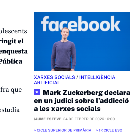
dolescents
ingit el
enquesta
Pública
XARXES SOCIALS
/
INTEL·LIGÈNCIA
ARTIFICIAL
ifra que
Mark Zuckerberg declara
★
en un judici sobre l’addicció
a les xarxes socials
estudia
JAUME ESTEVE
24 DE FEBRER DE 2026 · 6:00
CICLE SUPERIOR DE PRIMÀRIA
1R CICLE ESO