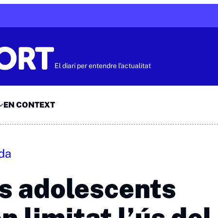
El diari per entendre l'actualitat
EN CONTEXT
ada
s adolescents
n limitat l’ús del