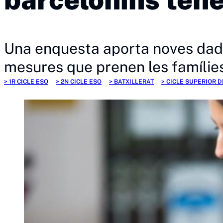
Una enquesta aporta noves dades
mesures que prenen les famílies
1R CICLE ESO
2N CICLE ESO
BATXILLERAT
CICLE SUPERIOR D