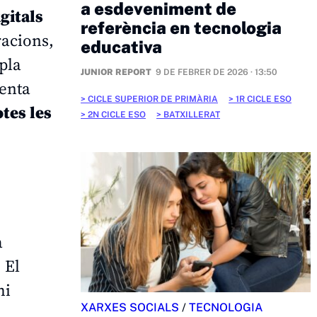
a esdeveniment de
gitals
referència en tecnologia
racions,
educativa
 pla
JUNIOR REPORT
9 DE FEBRER DE 2026 · 13:50
senta
CICLE SUPERIOR DE PRIMÀRIA
1R CICLE ESO
tes les
2N CICLE ESO
BATXILLERAT
a
. El
hi
XARXES SOCIALS
/
TECNOLOGIA