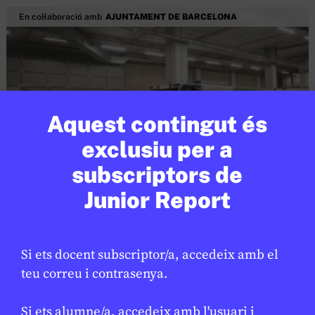
En col·laboració amb
AJUNTAMENT DE BARCELONA
Aquest contingut és
exclusiu per a
subscriptors de
Junior Report
SOCIETAT
/
ODS
Barcelona reforça la neteja per
millorar el manteniment de l’espai
Si ets docent subscriptor/a, accedeix amb el
públic
teu correu i contrasenya.
LAURA FERNÁNDEZ
17 DE FEBRER DE 2026 · 16:22
Si ets alumne/a, accedeix amb l'usuari i