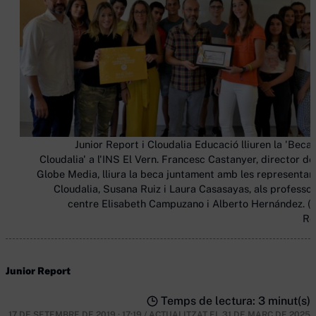
Junior Report i Cloudalia Educació lliuren la 'Beca
Cloudalia' a l'INS El Vern. Francesc Castanyer, director de
Globe Media, lliura la beca juntament amb les representan
Cloudalia, Susana Ruiz i Laura Casasayas, als professor
centre Elisabeth Campuzano i Alberto Hernández. (J
Re
Junior Report
Temps de lectura: 3 minut(s)
17 DE SETEMBRE DE 2019 · 17:19
/
ACTUALITZAT EL
31 DE MARÇ DE 2025