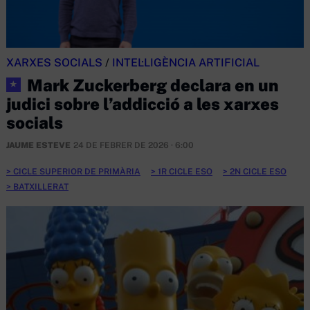
XARXES SOCIALS
/
INTEL·LIGÈNCIA ARTIFICIAL
Mark Zuckerberg declara en un
★
judici sobre l’addicció a les xarxes
socials
JAUME ESTEVE
24 DE FEBRER DE 2026 · 6:00
CICLE SUPERIOR DE PRIMÀRIA
1R CICLE ESO
2N CICLE ESO
BATXILLERAT