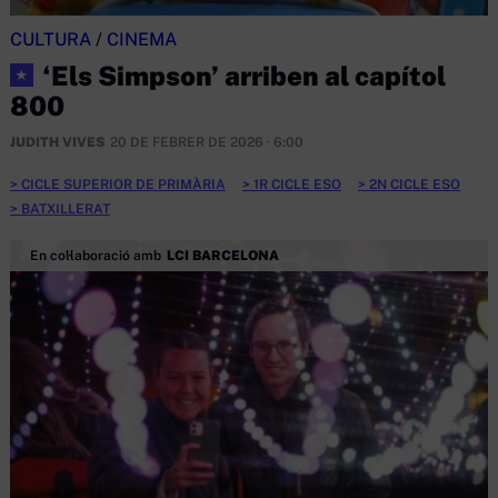
CULTURA
/
CINEMA
‘Els Simpson’ arriben al capítol
★
800
JUDITH VIVES
20 DE FEBRER DE 2026 · 6:00
CICLE SUPERIOR DE PRIMÀRIA
1R CICLE ESO
2N CICLE ESO
BATXILLERAT
En col·laboració amb
LCI BARCELONA