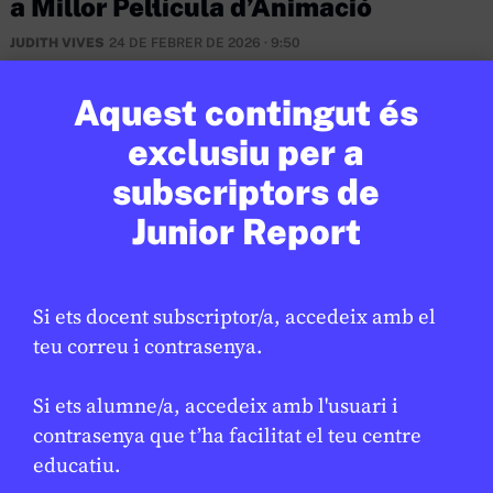
a Millor Pel·lícula d’Animació
JUDITH VIVES
24 DE FEBRER DE 2026 · 9:50
Aquest contingut és
exclusiu per a
subscriptors de
Junior Report
Si ets docent subscriptor/a, accedeix amb el
teu correu i contrasenya.
Si ets alumne/a, accedeix amb l'usuari i
MÈDIA
/
EDUCACIÓ
contrasenya que t’ha facilitat el teu centre
El projecte AI4EDU presenta a
educatiu.
l’EdTech Congress la seva