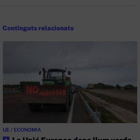
Continguts relacionats
UE
/
ECONOMIA
La Unió Europea dona llum verda
★