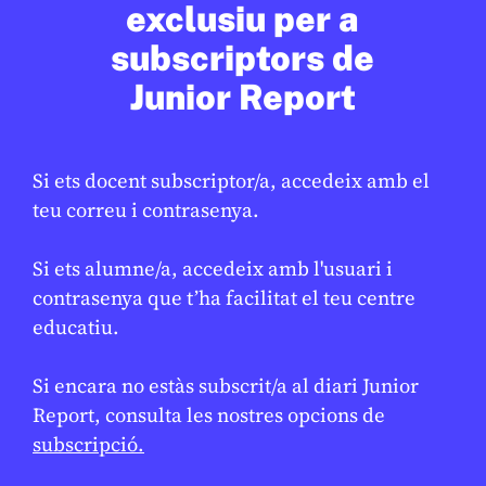
exclusiu per a
subscriptors de
Junior Report
Si ets docent subscriptor/a, accedeix amb el
teu correu i contrasenya.
Si ets alumne/a, accedeix amb l'usuari i
CULTURA
/
ART
contrasenya que t’ha facilitat el teu centre
Arriba la festa major d’hivern
educatiu.
GEMMA CASTANYER
10 DE FEBRER DE 2026 · 17:01
Si encara no estàs subscrit/a al diari Junior
Report, consulta les nostres opcions de
subscripció.