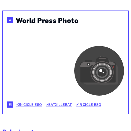
World Press Photo
★
EI
2N CICLE ESO
BATXILLERAT
1R CICLE ESO