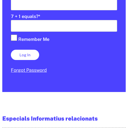
7 + 1 equals?
*
Remember Me
Forgot Password
Especials Informatius relacionats