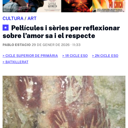
CULTURA
/
ART
Pel·lícules i sèries per reflexionar
★
sobre l’amor sa i el respecte
PABLO ESTACIO
29 DE GENER DE 2026 · 11:33
CICLE SUPERIOR DE PRIMÀRIA
1R CICLE ESO
2N CICLE ESO
BATXILLERAT