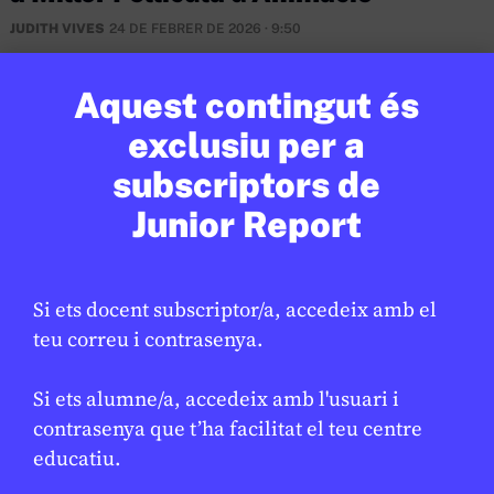
JUDITH VIVES
24 DE FEBRER DE 2026 · 9:50
Aquest contingut és
exclusiu per a
subscriptors de
Junior Report
Si ets docent subscriptor/a, accedeix amb el
teu correu i contrasenya.
Si ets alumne/a, accedeix amb l'usuari i
MÈDIA
/
TECNOLOGIA
contrasenya que t’ha facilitat el teu centre
El projecte AI4EDU presenta a
educatiu.
l’EdTech Congress la seva