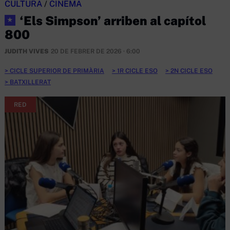
CULTURA
/
CINEMA
‘Els Simpson’ arriben al capítol
★
800
JUDITH VIVES
20 DE FEBRER DE 2026 · 6:00
CICLE SUPERIOR DE PRIMÀRIA
1R CICLE ESO
2N CICLE ESO
BATXILLERAT
RED