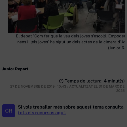
El debat 'Com fer que la veu dels joves s'escolti. Empodera
nens i j¡els joves' ha sigut un dels actes de la cimera d'As
(Junior Re
Junior Report
Temps de lectura: 4 minut(s)
27 DE NOVEMBRE DE 2019 · 10:43
/
ACTUALITZAT EL
31 DE MARÇ DE
2025
Si vols treballar més sobre aquest tema consulta
CR
tots els recursos aquí.