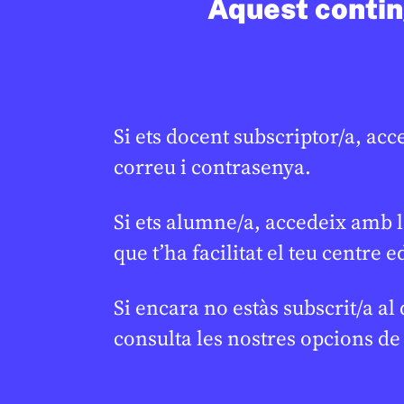
socials
Aquest conting
CICLE SUPERIO
1R CICLE ESO
JAUME ESTEVE
24 DE FEBRER DE 2026 · 6:00
BATXILLERAT
CICLE SUPERIOR DE PRIMÀRIA
1R CICLE ESO
2N CICLE ESO
BATXILLERAT
Si ets docent subscriptor/a, acc
correu i contrasenya.
Si ets alumne/a, accedeix amb l
que t’ha facilitat el teu centre e
Si encara no estàs subscrit/a al
consulta les nostres opcions d