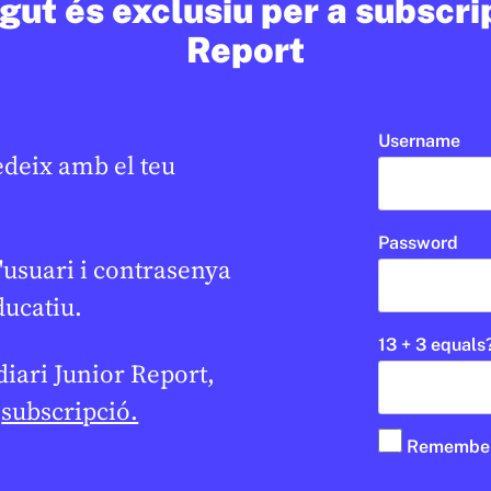
ut és exclusiu per a subscri
R DE PRIMÀRIA
SANT ERMENGOL REPORT
2N CICLE ESO
Report
ANDORRA LA VELLA
1R CICLE ESO
1R CICLE ESO
Username
edeix amb el teu
Password
'usuari i contrasenya
ducatiu.
13 + 3 equals
 diari Junior Report,
e
subscripció.
Remembe