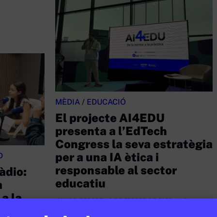
MÈDIA
/
EDUCACIÓ
El projecte AI4EDU
presenta a l’EdTech
Congress la seva estratègia
per a una IA ètica i
D
responsable al sector
ràdio:
educatiu
a
a la
JUNIOR REPORT
10 DE FEBRER DE 2026 · 11:24