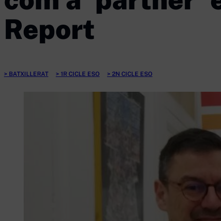
Report
BATXILLERAT
1R CICLE ESO
2N CICLE ESO