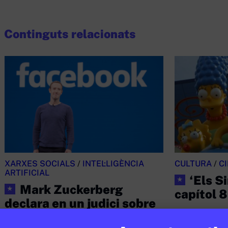
Continguts relacionats
XARXES SOCIALS
/
INTEL·LIGÈNCIA
CULTURA
/
C
ARTIFICIAL
‘Els S
★
Mark Zuckerberg
★
capítol 
declara en un judici sobre
JUDITH VIVES
20
l’addicció a les xarxes