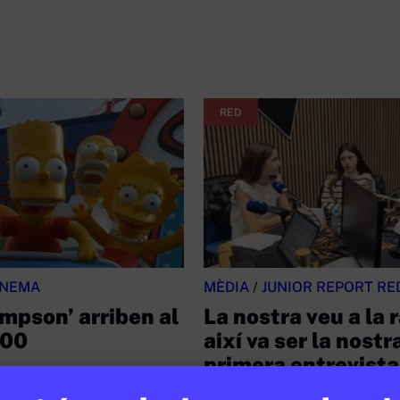
RED
INEMA
MÈDIA
/
JUNIOR REPORT RE
impson’ arriben al
La nostra veu a la 
800
així va ser la nostr
primera entrevista 
 DE FEBRER DE 2026 · 6:00
ràdio d’Andorra