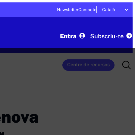
Newsletter
Contacte
Català
Entra
Subscriu-te
Searc
Centre de recursos
for:
enova
r