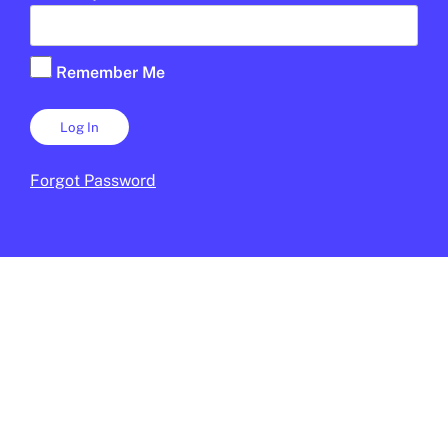
Barcelona reforça la neteja per
millorar el manteniment de l’espai
Remember Me
públic
LAURA FERNÁNDEZ
17 DE FEBRER DE 2026 · 16:22
Forgot Password
Open Arms
En col·laboració:
Palau Robert