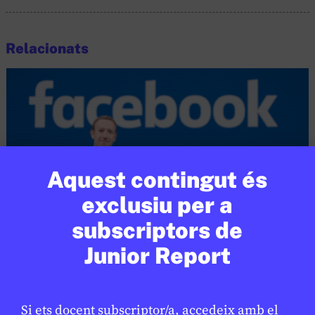
Relacionats
Aquest contingut és
exclusiu per a
subscriptors de
Junior Report
XARXES SOCIALS
/
TECNOLOGIA
Mark Zuckerberg declara en un
★
judici sobre l’addicció a les xarxes
Si ets docent subscriptor/a, accedeix amb el