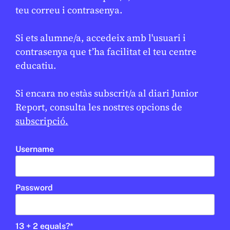
socials
teu correu i contrasenya.
JAUME ESTEVE
24 DE FEBRER DE 2026 · 6:00
Si ets alumne/a, accedeix amb l'usuari i
CICLE SUPERIOR DE PRIMÀRIA
1R CICLE ESO
2N CICLE ESO
contrasenya que t’ha facilitat el teu centre
BATXILLERAT
educatiu.
En col·laboració amb
AJUNTAMENT DE BARCELONA
Si encara no estàs subscrit/a al diari Junior
Report, consulta les nostres opcions de
subscripció.
Username
Password
13 + 2 equals?
*
SOCIETAT
/
ODS