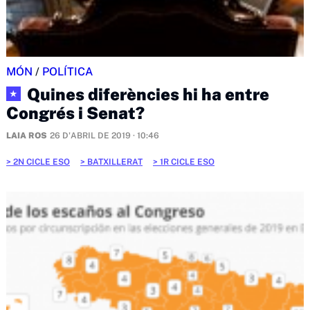
MÓN
/
POLÍTICA
Quines diferències hi ha entre
★
Congrés i Senat?
LAIA ROS
26 D'ABRIL DE 2019 · 10:46
2N CICLE ESO
BATXILLERAT
1R CICLE ESO