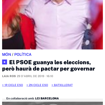
MÓN
/
POLÍTICA
El PSOE guanya les eleccions,
★
però haurà de pactar per governar
LAIA ROS
29 D'ABRIL DE 2019 · 16:10
1R CICLE ESO
2N CICLE ESO
BATXILLERAT
En col·laboració amb
LCI BARCELONA