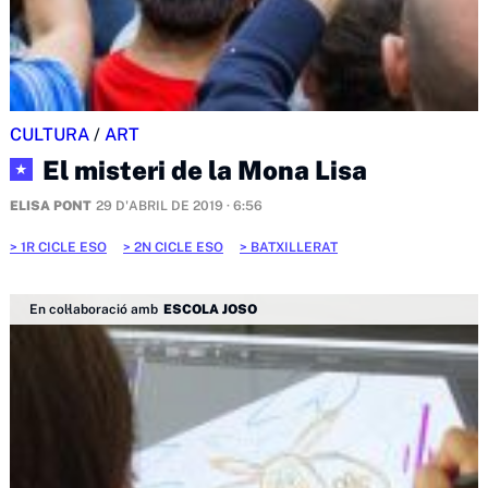
CULTURA
/
ART
El misteri de la Mona Lisa
★
ELISA PONT
29 D'ABRIL DE 2019 · 6:56
1R CICLE ESO
2N CICLE ESO
BATXILLERAT
En col·laboració amb
ESCOLA JOSO