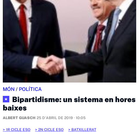
MÓN
/
POLÍTICA
Bipartidisme: un sistema en hores
★
baixes
ALBERT GUASCH
25 D'ABRIL DE 2019 · 10:05
1R CICLE ESO
2N CICLE ESO
BATXILLERAT