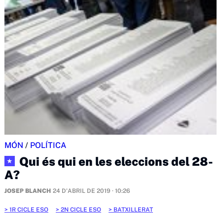
MÓN
/
POLÍTICA
Qui és qui en les eleccions del 28-
★
A?
JOSEP BLANCH
24 D'ABRIL DE 2019 · 10:26
1R CICLE ESO
2N CICLE ESO
BATXILLERAT