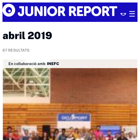
Skip
Junior
to
Report
content
abril 2019
67
RESULTATS
En col·laboració amb
INEFC