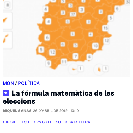
MÓN
/
POLÍTICA
La fórmula matemàtica de les
★
eleccions
MIQUEL SAÑAS
26 D'ABRIL DE 2019 · 10:10
1R CICLE ESO
2N CICLE ESO
BATXILLERAT