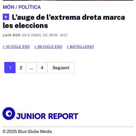
MÓN
/
POLÍTICA
L’auge de l’extrema dreta marca
★
les eleccions
LAIA ROS
24 D'ABRIL DE 2019 · 9:01
1R CICLE ESO
2N CICLE ESO
BATXILLERAT
Paginació
1
2
…
4
Següent
de
les
entrades
© 2025 Blue Globe Media