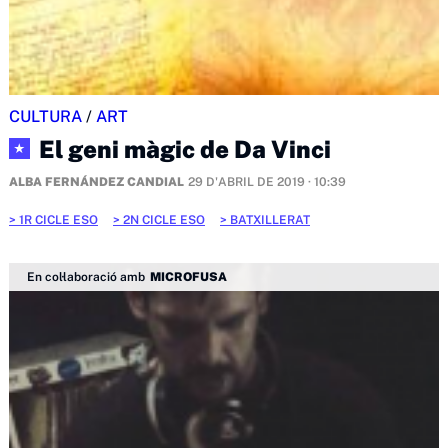
CULTURA
/
ART
El geni màgic de Da Vinci
★
ALBA FERNÁNDEZ CANDIAL
29 D'ABRIL DE 2019 · 10:39
1R CICLE ESO
2N CICLE ESO
BATXILLERAT
En col·laboració amb
MICROFUSA