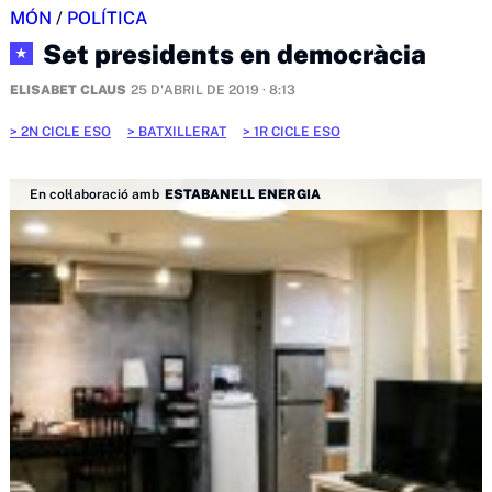
MÓN
/
POLÍTICA
Set presidents en democràcia
★
ELISABET CLAUS
25 D'ABRIL DE 2019 · 8:13
2N CICLE ESO
BATXILLERAT
1R CICLE ESO
En col·laboració amb
ESTABANELL ENERGIA