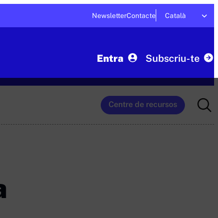
Newsletter
Contacte
Català
Entra
Subscriu-te
Searc
Centre de recursos
for:
a