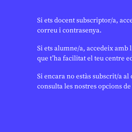
comprend
l’aigua i
ESTHER ESCOLÁN
21 DE GENER DE 2026 · 6:00
conserva
Si ets docent subscriptor/a, acc
CICLE SUPERIOR DE PRIMÀRIA
1R CICLE ESO
2N CICLE ESO
JUDITH VIVES
13
correu i contrasenya.
BATXILLERAT
Si ets alumne/a, accedeix amb l
que t’ha facilitat el teu centre e
Si encara no estàs subscrit/a al
consulta les nostres opcions d