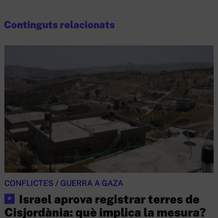
Continguts relacionats
CONFLICTES
/
GUERRA A GAZA
Israel aprova registrar terres de
★
Cisjordània: què implica la mesura?