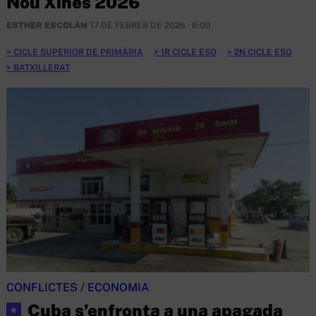
Nou Xinès 2026
ESTHER ESCOLÁN
17 DE FEBRER DE 2026 · 6:00
CICLE SUPERIOR DE PRIMÀRIA
1R CICLE ESO
2N CICLE ESO
BATXILLERAT
CONFLICTES
/
ECONOMIA
Cuba s’enfronta a una apagada
★