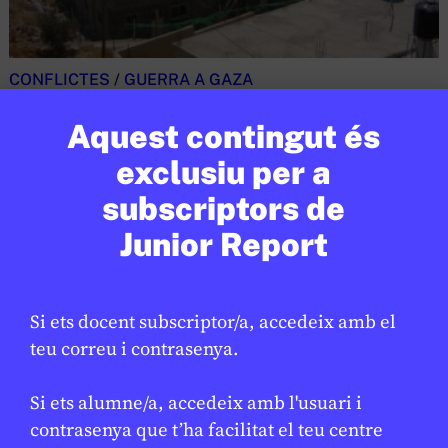
CONFLICTES
/
GUERRA A GAZA
Israel aprova registrar terres de
★
Aquest contingut és
Cisjordània: què implica la mesura?
exclusiu per a
LAURA CUESTA
18 DE FEBRER DE 2026 · 6:00
subscriptors de
CICLE SUPERIOR DE PRIMÀRIA
1R CICLE ESO
2N CICLE ESO
BATXILLERAT
Junior Report
Si ets docent subscriptor/a, accedeix amb el
teu correu i contrasenya.
Si ets alumne/a, accedeix amb l'usuari i
contrasenya que t’ha facilitat el teu centre