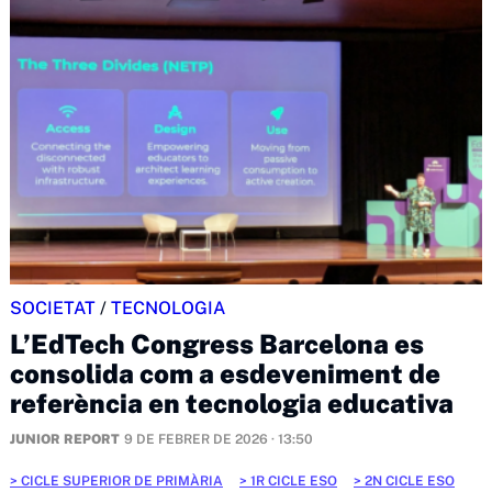
SOCIETAT
/
TECNOLOGIA
L’EdTech Congress Barcelona es
consolida com a esdeveniment de
referència en tecnologia educativa
JUNIOR REPORT
9 DE FEBRER DE 2026 · 13:50
CICLE SUPERIOR DE PRIMÀRIA
1R CICLE ESO
2N CICLE ESO