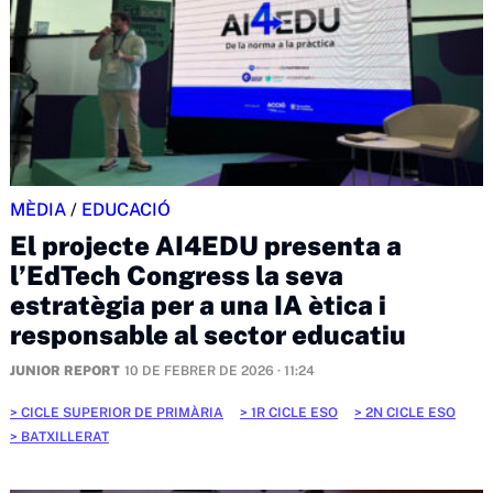
MÈDIA
/
EDUCACIÓ
El projecte AI4EDU presenta a
l’EdTech Congress la seva
estratègia per a una IA ètica i
responsable al sector educatiu
JUNIOR REPORT
10 DE FEBRER DE 2026 · 11:24
CICLE SUPERIOR DE PRIMÀRIA
1R CICLE ESO
2N CICLE ESO
BATXILLERAT