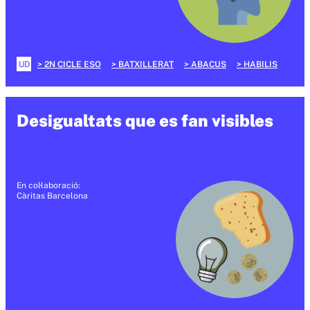
UD
2N CICLE ESO
BATXILLERAT
ABACUS
HABILIS
Desigualtats que es fan visibles
En col·laboració:
Càritas Barcelona