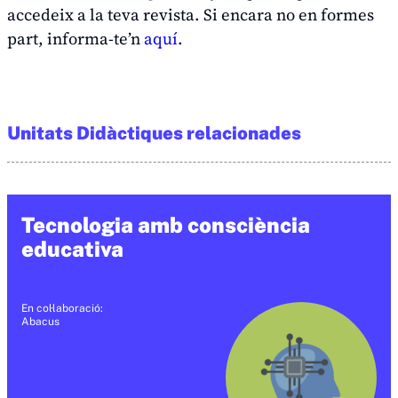
accedeix a la teva revista. Si encara no en formes
part, informa-te’n
aquí
.
Unitats Didàctiques relacionades
Tecnologia amb consciència
educativa
En col·laboració:
Abacus