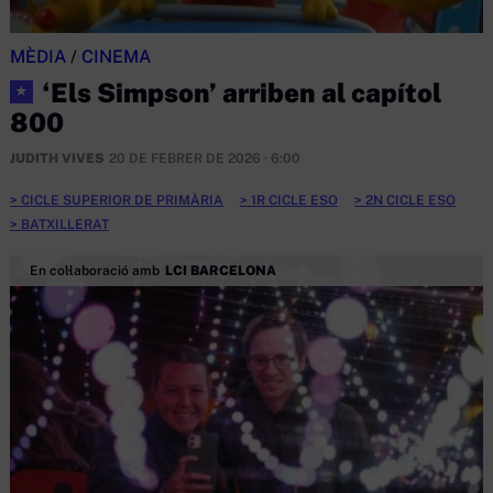
MÈDIA
/
CINEMA
‘Els Simpson’ arriben al capítol
★
800
JUDITH VIVES
20 DE FEBRER DE 2026 · 6:00
CICLE SUPERIOR DE PRIMÀRIA
1R CICLE ESO
2N CICLE ESO
BATXILLERAT
En col·laboració amb
LCI BARCELONA