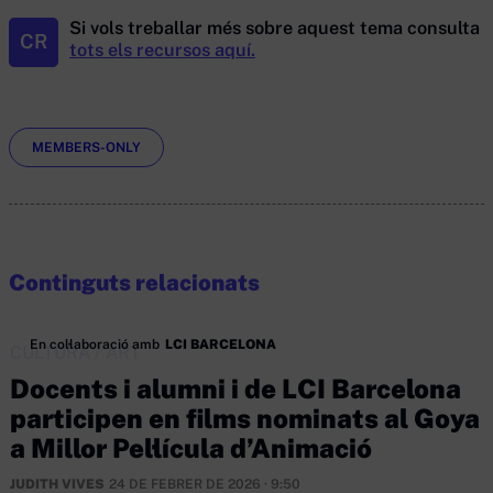
Si vols treballar més sobre aquest tema consulta
CR
tots els recursos aquí.
Etiquetes
MEMBERS-ONLY
Continguts relacionats
En col·laboració amb
LCI BARCELONA
CULTURA
/
ART
Docents i alumni i de LCI Barcelona
participen en films nominats al Goya
a Millor Pel·lícula d’Animació
JUDITH VIVES
24 DE FEBRER DE 2026 · 9:50