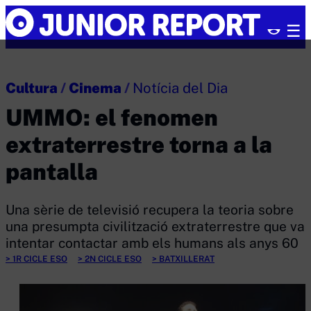
Skip
Junior
to
Report
content
Cultura
/
Cinema
/
Notícia del Dia
UMMO: el fenomen
extraterrestre torna a la
pantalla
Una sèrie de televisió recupera la teoria sobre
una presumpta civilització extraterrestre que va
intentar contactar amb els humans als anys 60
1R CICLE ESO
2N CICLE ESO
BATXILLERAT