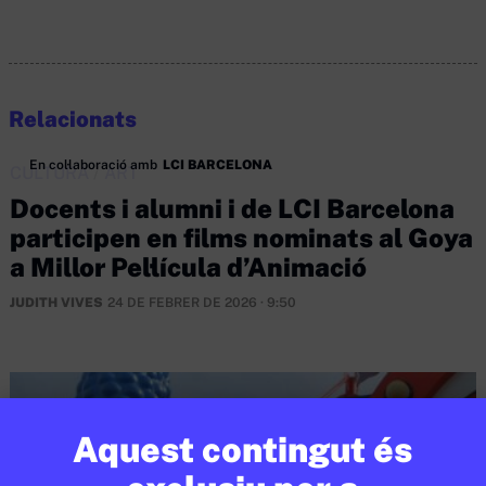
Relacionats
En col·laboració amb
LCI BARCELONA
CULTURA
/
ART
Docents i alumni i de LCI Barcelona
participen en films nominats al Goya
a Millor Pel·lícula d’Animació
JUDITH VIVES
24 DE FEBRER DE 2026 · 9:50
Aquest contingut és