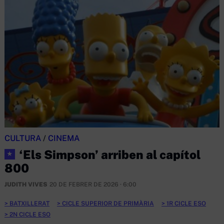
CULTURA
/
CINEMA
‘Els Simpson’ arriben al capítol
★
800
JUDITH VIVES
20 DE FEBRER DE 2026 · 6:00
BATXILLERAT
CICLE SUPERIOR DE PRIMÀRIA
1R CICLE ESO
2N CICLE ESO