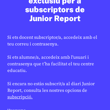
exclusiu per a
subscriptors de
Junior Report
Si ets docent subscriptor/a, accedeix amb el
teu correu i contrasenya.
CULTURA
/
CINEMA
‘Els Simpson’ arriben al capítol
★
Si ets alumne/a, accedeix amb l'usuari i
800
contrasenya que t’ha facilitat el teu centre
JUDITH VIVES
20 DE FEBRER DE 2026 · 6:00
educatiu.
BATXILLERAT
CICLE SUPERIOR DE PRIMÀRIA
1R CICLE ESO
2N CICLE ESO
Si encara no estàs subscrit/a al diari Junior
Report, consulta les nostres opcions de
subscripció.