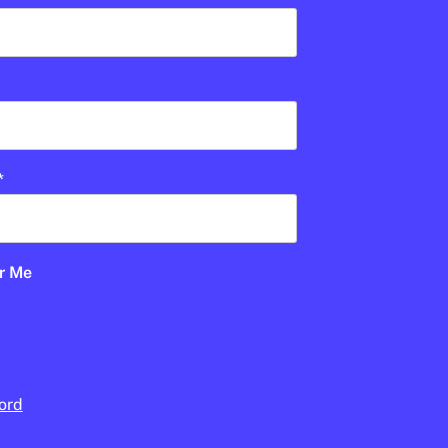
CULTURA
/
CINEMA
Pel·lícules per reflexionar
sobre la pau i la no-
*
violència
PABLO ESTACIO
16 DE DESEMBRE DE 2025 · 17:03
CICLE SUPERIOR DE PRIMÀRIA
1R CICLE ESO
r Me
2N CICLE ESO
BATXILLERAT
ord