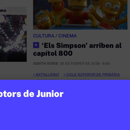
ONA
CULTURA
/
CINEMA
‘Els Simpson’ arriben al
★
capítol 800
JUDITH VIVES
20 DE FEBRER DE 2026 · 6:00
BATXILLERAT
CICLE SUPERIOR DE PRIMÀRIA
1R CICLE ESO
2N CICLE ESO
en a
ptors de Junior
a
nnecta
t
 · 15:54