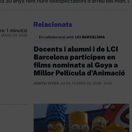
a 30 anys fent riure telespectadors d'arreu del món. (
Relacionats
a: 1 minut(s)
E MARÇ DE 2025
En col·laboració amb
LCI BARCELONA
CULTURA
/
ART
Docents i alumni i de LCI
Barcelona participen en
films nominats al Goya a
Millor Pel·lícula d’Animació
JUDITH VIVES
24 DE FEBRER DE 2026 · 9:50