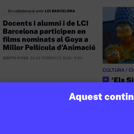
En col·laboració amb
LCI BARCELONA
CULTURA
/
ART
Docents i alumni i de LCI
Barcelona participen en
films nominats al Goya a
Millor Pel·lícula d’Animació
JUDITH VIVES
24 DE FEBRER DE 2026 · 9:50
CULTURA
/
C
‘Els S
★
capítol 
Aquest conting
JUDITH VIVES
20
BATXILLERAT
CICLE SUPERIO
1R CICLE ESO