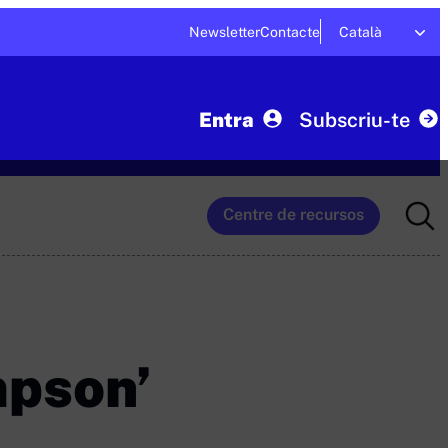
Newsletter
Contacte
Català
Entra
Subscriu-te
Searc
Centre de recursos
for:
mpson’