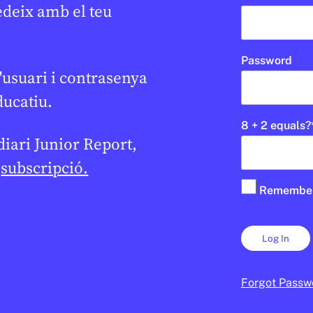
edeix amb el teu
Password
'usuari i contrasenya
ducatiu.
8 + 2 equals?
 diari Junior Report,
e
subscripció.
Remembe
Forgot Passw