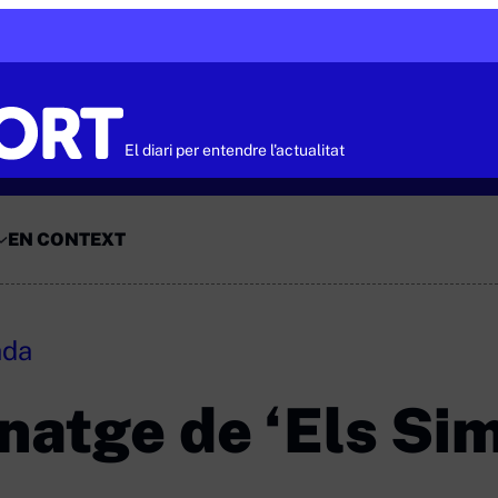
El diari per entendre l'actualitat
EN CONTEXT
ada
natge de ‘Els Si