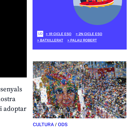
UD
1R CICLE ESO
2N CICLE ESO
BATXILLERAT
PALAU ROBERT
 senyals
nostra
i adoptar
CULTURA
/
ODS