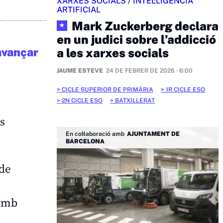
XARXES SOCIALS
/
INTEL·LIGÈNCIA
ARTIFICIAL
Mark Zuckerberg declara
★
en un judici sobre l’addicció
avançar
a les xarxes socials
JAUME ESTEVE
24 DE FEBRER DE 2026 · 6:00
CICLE SUPERIOR DE PRIMÀRIA
1R CICLE ESO
2N CICLE ESO
BATXILLERAT
s
En col·laboració amb
AJUNTAMENT DE
BARCELONA
 de
 amb