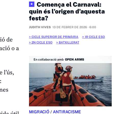
Comença el Carnaval:
★
quin és l’origen d’aquesta
festa?
JUDITH VIVES
13 DE FEBRER DE 2026 · 6:00
CICLE SUPERIOR DE PRIMÀRIA
1R CICLE ESO
ió de
2N CICLE ESO
BATXILLERAT
ació o a
En col·laboració amb
OPEN ARMS
 l’ús,
:
ones
MIGRACIÓ
/
ANTIRACISME
ida útil