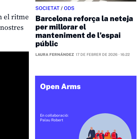
SOCIETAT
/
ODS
m el ritme
Barcelona reforça la neteja
per millorar el
 nostres
manteniment de l’espai
públic
LAURA FERNÁNDEZ
17 DE FEBRER DE 2026 · 16:22
Open Arms
En col·laboració:
Palau Robert