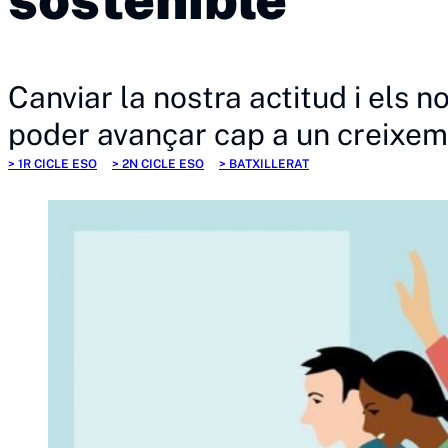
Canviar la nostra actitud i els 
poder avançar cap a un creixem
1R CICLE ESO
2N CICLE ESO
BATXILLERAT