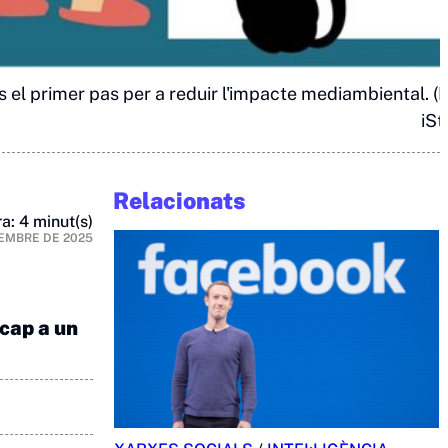
s el primer pas per a reduir l'impacte mediambiental. (F
iSt
Relacionats
a: 4 minut(s)
EMBRE DE 2025
 cap a un