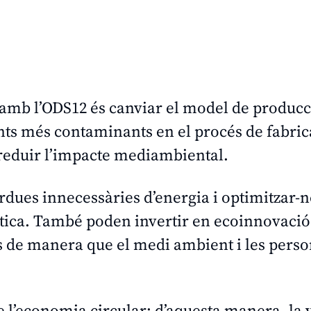
amb l’ODS12 és canviar el model de producc
nts més contaminants en el procés de fabric
r reduir l’impacte mediambiental.
rdues innecessàries d’energia i optimitzar-ne
ètica. També poden invertir en ecoinnovació
cis de manera que el medi ambient i les pers
de l’economia circular: d’aquesta manera, la v