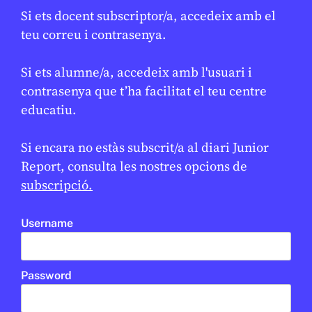
800
Si ets docent subscriptor/a, accedeix amb el
JUDITH VIVES
20 DE FEBRER DE 2026 · 6:00
teu correu i contrasenya.
CICLE SUPERIOR DE PRIMÀRIA
1R CICLE ESO
2N CICLE ESO
BATXILLERAT
Si ets alumne/a, accedeix amb l'usuari i
contrasenya que t’ha facilitat el teu centre
En col·laboració amb
LCI BARCELONA
educatiu.
Si encara no estàs subscrit/a al diari Junior
Report, consulta les nostres opcions de
subscripció.
Username
Password
CULTURA
Estudiants de LCI Barcelona