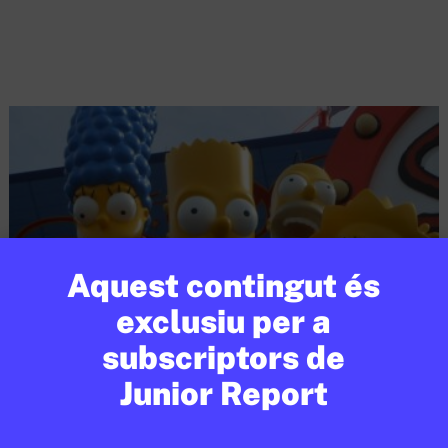
Aquest contingut és
exclusiu per a
subscriptors de
Junior Report
CULTURA
/
CINEMA
‘Els Simpson’ arriben al capítol
★