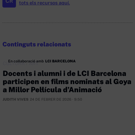
CR
tots els recursos aquí.
Continguts relacionats
En col·laboració amb
LCI BARCELONA
CULTURA
/
ART
Docents i alumni i de LCI Barcelona
participen en films nominats al Goya
a Millor Pel·lícula d’Animació
JUDITH VIVES
24 DE FEBRER DE 2026 · 9:50