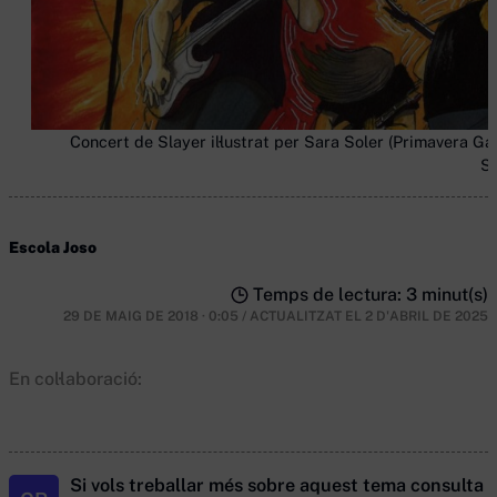
Concert de Slayer il·lustrat per Sara Soler (Primavera Ga
S
Escola Joso
Temps de lectura: 3 minut(s)
29 DE MAIG DE 2018 · 0:05
/
ACTUALITZAT EL
2 D'ABRIL DE 2025
En col·laboració:
Si vols treballar més sobre aquest tema consulta