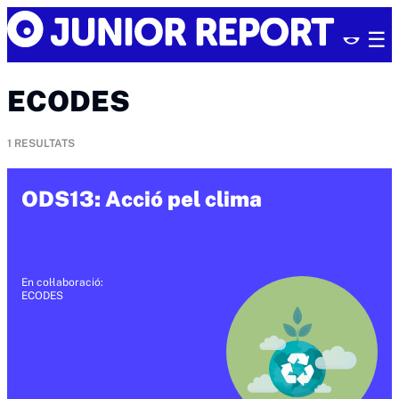
Skip
Junior
to
Report
content
ECODES
1
RESULTATS
ODS13: Acció pel clima
En col·laboració:
ECODES