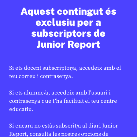
SOCIETAT
/
ODS
Aquest contingut és
Barcelona reforça la neteja per
exclusiu per a
millorar el manteniment de l’espai
públic
subscriptors de
Junior Report
LAURA FERNÁNDEZ
17 DE FEBRER DE 2026 · 16:22
Si ets docent subscriptor/a, accedeix amb el
Open Arms
teu correu i contrasenya.
Si ets alumne/a, accedeix amb l'usuari i
contrasenya que t’ha facilitat el teu centre
En col·laboració:
Palau Robert
educatiu.
Si encara no estàs subscrit/a al diari Junior
Report, consulta les nostres opcions de