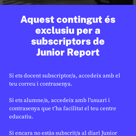
Aquest contingut és
SOCIETAT
/
ODS
exclusiu per a
Barcelona reforça la neteja per
millorar el manteniment de l’espai
subscriptors de
públic
Junior Report
LAURA FERNÁNDEZ
17 DE FEBRER DE 2026 · 16:22
Si ets docent subscriptor/a, accedeix amb el
teu correu i contrasenya.
Open Arms
Si ets alumne/a, accedeix amb l'usuari i
contrasenya que t’ha facilitat el teu centre
educatiu.
En col·laboració:
Palau Robert
Si encara no estàs subscrit/a al diari Junior