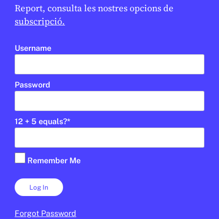
Report, consulta les nostres opcions de
subscripció.
Username
UD
1R CICLE ESO
2N CICLE ESO
BATXILLERAT
PALAU ROBERT
Password
12 + 5 equals?
*
Remember Me
Forgot Password