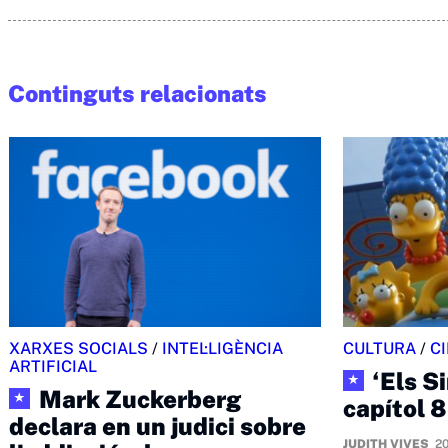
Continguts relacionats
XARXES SOCIALS
/
INTEL·LIGÈNCIA
CULTURA
/
C
ARTIFICIAL
‘Els S
★
Mark Zuckerberg
★
capítol 
declara en un judici sobre
JUDITH VIVES
20