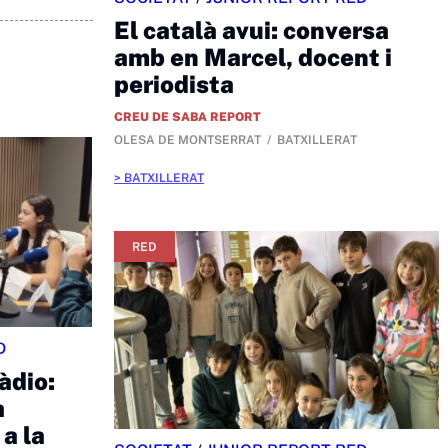
El català avui: conversa
amb en Marcel, docent i
periodista
CREU DE SABA REPORT
OLESA DE MONTSERRAT
BATXILLERAT
BATXILLERAT
RED
D
ràdio:
a
a la