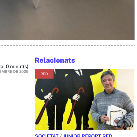
Relacionats
a: 0 minut(s)
EMBRE DE 2025
RED
SOCIETAT
/
JUNIOR REPORT RED