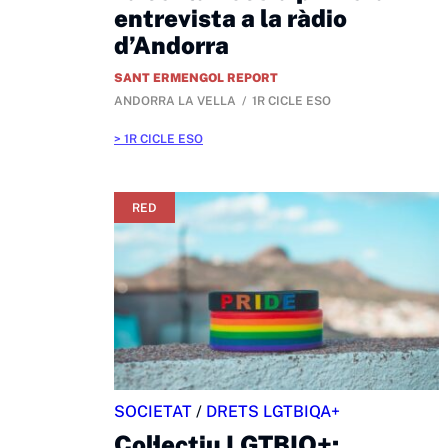
entrevista a la ràdio
d’Andorra
SANT ERMENGOL REPORT
ANDORRA LA VELLA
1R CICLE ESO
1R CICLE ESO
RED
SOCIETAT
/
DRETS LGTBIQA+
Col·lectiu LGTBIQ+: