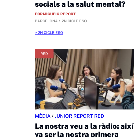
socials a la salut mental?
FORMIGUEIG REPORT
BARCELONA
2N CICLE ESO
2N CICLE ESO
RED
MÈDIA
/
JUNIOR REPORT RED
La nostra veu a la ràdio: així
va ser la nostra primera