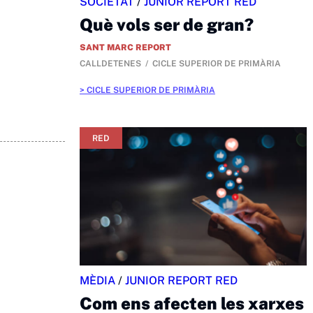
SOCIETAT
/
JUNIOR REPORT RED
Què vols ser de gran?
SANT MARC REPORT
CALLDETENES
CICLE SUPERIOR DE PRIMÀRIA
CICLE SUPERIOR DE PRIMÀRIA
RED
MÈDIA
/
JUNIOR REPORT RED
Com ens afecten les xarxes