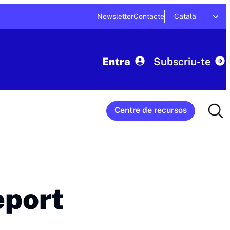
Newsletter
Contacte
Català
Entra
Subscriu-te
Searc
Centre de recursos
for:
eport