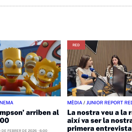
RED
INEMA
MÈDIA
/
JUNIOR REPORT RE
impson’ arriben al
La nostra veu a la 
800
així va ser la nostr
primera entrevista 
 DE FEBRER DE 2026 · 6:00