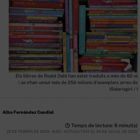
Els llibres de Roald Dahl han estat traduïts a més de 60 id
i se n'han venut més de 250 milions d'exemplars arreu del
(Solarisgirl / F
Alba Fernández Candial
Temps de lectura: 6 minut(s)
22 DE FEBRER DE 2023 · 6:05
/
ACTUALITZAT EL
24 DE JULIOL DE 2025