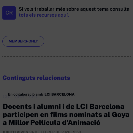
Si vols treballar més sobre aquest tema consulta
CR
tots els recursos aquí.
Etiquetes
MEMBERS-ONLY
Continguts relacionats
En col·laboració amb
LCI BARCELONA
CULTURA
/
ART
Docents i alumni i de LCI Barcelona
participen en films nominats al Goya
a Millor Pel·lícula d’Animació
JUDITH VIVES
24 DE FEBRER DE 2026 · 9:50