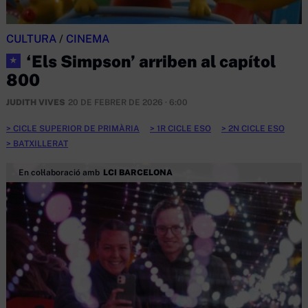
CULTURA
/
CINEMA
‘Els Simpson’ arriben al capítol
★
800
JUDITH VIVES
20 DE FEBRER DE 2026 · 6:00
CICLE SUPERIOR DE PRIMÀRIA
1R CICLE ESO
2N CICLE ESO
BATXILLERAT
En col·laboració amb
LCI BARCELONA