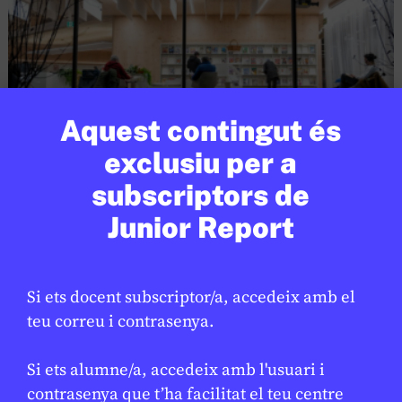
Aquest contingut és
exclusiu per a
CULTURA
/
LLETRES
subscriptors de
25 anys de la xarxa de biblioteques
Junior Report
de Barcelona
GEMMA CASTANYER
13 DE GENER DE 2026 · 13:26
Si ets docent subscriptor/a, accedeix amb el
teu correu i contrasenya.
En col·laboració amb
AJUNTAMENT DE BARCELONA
Si ets alumne/a, accedeix amb l'usuari i
contrasenya que t’ha facilitat el teu centre