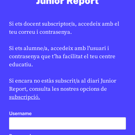
Junior Report
Si ets docent subscriptor/a, accedeix amb el
XARXES SOCIALS
/
TECNOLOGIA
teu correu i contrasenya.
L’ús del mòbil i les xarxes socials:
riscos i seguretat digital per als
Si ets alumne/a, accedeix amb l'usuari i
joves
contrasenya que t’ha facilitat el teu centre
JUDITH VIVES
6 DE NOVEMBRE DE 2025 · 11:23
educatiu.
Si encara no estàs subscrit/a al diari Junior
Report, consulta les nostres opcions de
subscripció.
Username