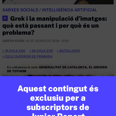
XARXES SOCIALS
/
INTEL·LIGÈNCIA ARTIFICIAL
Grok i la manipulació d’imatges:
★
què està passant i per què és un
problema?
JUDITH VIVES
16 DE GENER DE 2026 · 6:00
1R CICLE ESO
2N CICLE ESO
BATXILLERAT
CICLE SUPERIOR DE PRIMÀRIA
En col·laboració amb
GENERALITAT DE CATALUNYA, EL GOVERN
DE TOTHOM
Aquest contingut és
exclusiu per a
subscriptors de