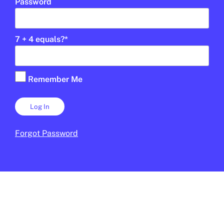
Password
7 + 4 equals?
*
XARXES SOCIALS
/
EDUCACIÓ
Desinformació i discursos d’odi a
★
les xarxes socials: com fer-los front?
Remember Me
MARC GARCIA DEL MORAL
28 D'OCTUBRE DE 2025 · 12:57
CICLE SUPERIOR DE PRIMÀRIA
1R CICLE ESO
2N CICLE ESO
BATXILLERAT
Forgot Password