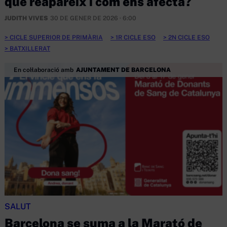
què reapareix i com ens afecta?
JUDITH VIVES
30 DE GENER DE 2026 · 6:00
CICLE SUPERIOR DE PRIMÀRIA
1R CICLE ESO
2N CICLE ESO
BATXILLERAT
En col·laboració amb
AJUNTAMENT DE BARCELONA
SALUT
Barcelona se suma a la Marató de