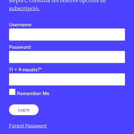
Report, consulta les nostres opcions de
subscripció.
Username
UD
1R CICLE ESO
2N CICLE ESO
BATXILLERAT
PALAU ROBERT
Password
11 + 4 equals?
*
Remember Me
Forgot Password