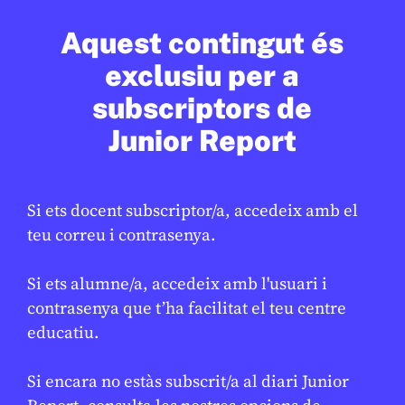
SOCIETAT
/
ODS
Aquest contingut és
Barcelona reforça la neteja per
exclusiu per a
millorar el manteniment de l’espai
subscriptors de
públic
Junior Report
LAURA FERNÁNDEZ
17 DE FEBRER DE 2026 · 16:22
Si ets docent subscriptor/a, accedeix amb el
Open Arms
teu correu i contrasenya.
Si ets alumne/a, accedeix amb l'usuari i
contrasenya que t’ha facilitat el teu centre
En col·laboració:
Palau Robert
educatiu.
Si encara no estàs subscrit/a al diari Junior