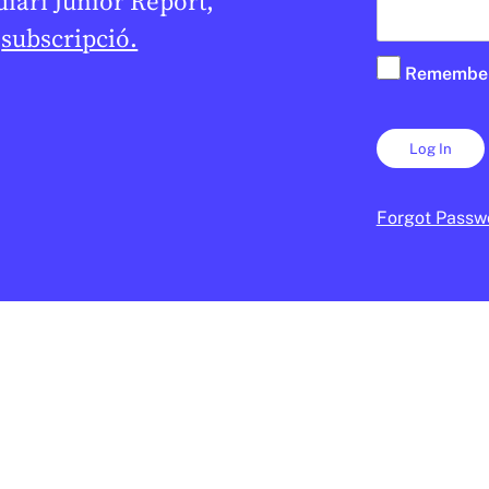
 diari Junior Report,
e
subscripció.
Remembe
Forgot Passw