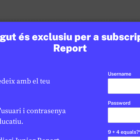
ut és exclusiu per a subscri
Report
Username
edeix amb el teu
Password
'usuari i contrasenya
ducatiu.
9 + 4 equals?