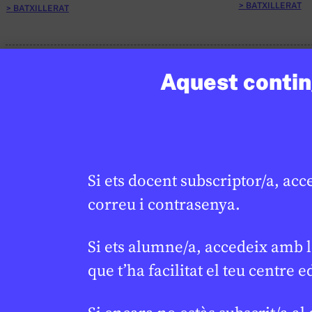
BATXILLERAT
BATXILLERAT
Aquest conting
Si ets docent subscriptor/a, acc
correu i contrasenya.
Si ets alumne/a, accedeix amb l
que t’ha facilitat el teu centre e