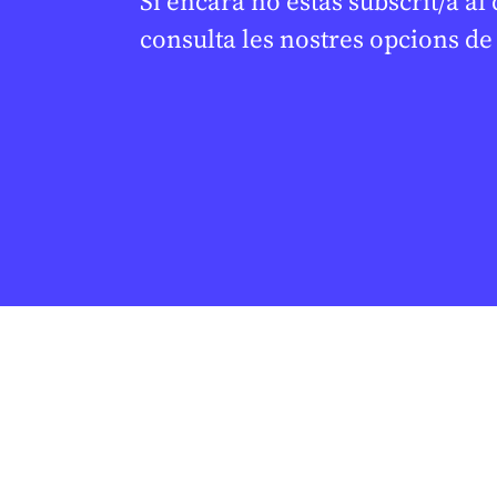
Si encara no estàs subscrit/a al
consulta les nostres opcions d