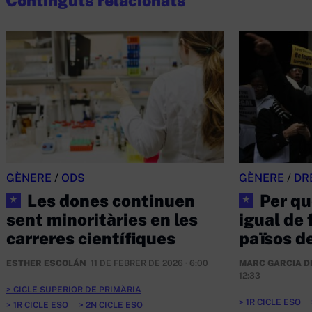
Continguts relacionats
GÈNERE
/
ODS
GÈNERE
/
DR
Les dones continuen
Per qu
★
★
sent minoritàries en les
igual de f
carreres científiques
països d
ESTHER ESCOLÁN
11 DE FEBRER DE 2026 · 6:00
MARC GARCIA D
12:33
CICLE SUPERIOR DE PRIMÀRIA
1R CICLE ESO
1R CICLE ESO
2N CICLE ESO