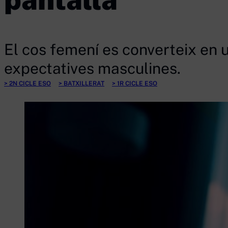
El cos femení es converteix en u
expectatives masculines.
2N CICLE ESO
BATXILLERAT
1R CICLE ESO