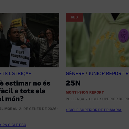
RED
ETS LGTBIQA+
GÈNERE
/
JUNIOR REPORT 
è estimar no és
25N
àcil a tots els
MONTI-SION REPORT
el món?
POLLENÇA
CICLE SUPERIOR DE P
EL MORAL
21 DE GENER DE 2026 ·
CICLE SUPERIOR DE PRIMÀRIA
2N CICLE ESO