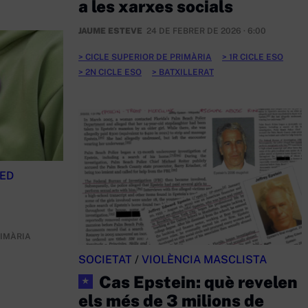
a les xarxes socials
JAUME ESTEVE
24 DE FEBRER DE 2026 · 6:00
CICLE SUPERIOR DE PRIMÀRIA
1R CICLE ESO
2N CICLE ESO
BATXILLERAT
RED
RIMÀRIA
SOCIETAT
/
VIOLÈNCIA MASCLISTA
Cas Epstein: què revelen
★
els més de 3 milions de