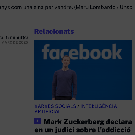
ts anys com una eina per vendre. (Maru Lombardo / Unspl
Relacionats
a: 5 minut(s)
E MARÇ DE 2025
XARXES SOCIALS
/
INTEL·LIGÈNCIA
ARTIFICIAL
Mark Zuckerberg declara
★
en un judici sobre l’addicció