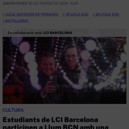
JUDITH VIVES
20 DE FEBRER DE 2026 · 6:00
CICLE SUPERIOR DE PRIMÀRIA
1R CICLE ESO
2N CICLE ESO
BATXILLERAT
En col·laboració amb
LCI BARCELONA
CULTURA
Estudiants de LCI Barcelona
participen a Llum BCN amb una