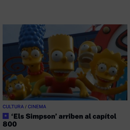
CULTURA
/
CINEMA
‘Els Simpson’ arriben al capítol
★
800