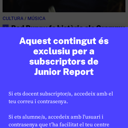
CULTURA
/
MÚSICA
Bad Bunny fa història als Grammy
★
LAURA CUESTA
3 DE FEBRER DE 2026 · 6:00
Aquest contingut és
exclusiu per a
CICLE SUPERIOR DE PRIMÀRIA
1R CICLE ESO
2N CICLE ESO
BATXILLERAT
subscriptors de
Junior Report
Si ets docent subscriptor/a, accedeix amb el
teu correu i contrasenya.
Si ets alumne/a, accedeix amb l'usuari i
contrasenya que t’ha facilitat el teu centre