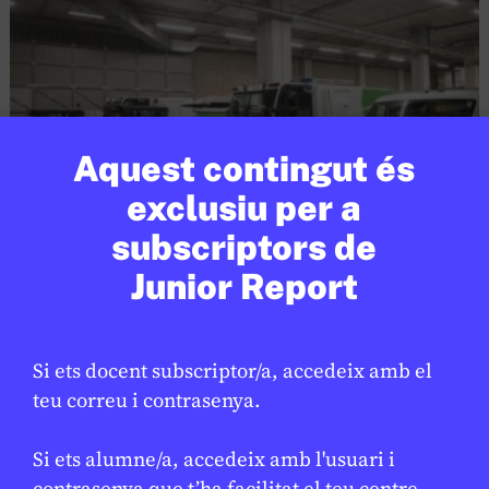
Aquest contingut és
exclusiu per a
subscriptors de
SOCIETAT
/
ODS
Junior Report
Barcelona reforça la neteja per
millorar el manteniment de l’espai
públic
Si ets docent subscriptor/a, accedeix amb el
teu correu i contrasenya.
LAURA FERNÁNDEZ
17 DE FEBRER DE 2026 · 16:22
Si ets alumne/a, accedeix amb l'usuari i
contrasenya que t’ha facilitat el teu centre