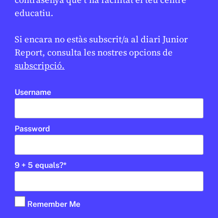
Open Arms
educatiu.
Si encara no estàs subscrit/a al diari Junior
Report, consulta les nostres opcions de
En col·laboració:
Palau Robert
subscripció.
Username
Password
UD
1R CICLE ESO
2N CICLE ESO
BATXILLERAT
PALAU ROBERT
9 + 5 equals?
*
Remember Me