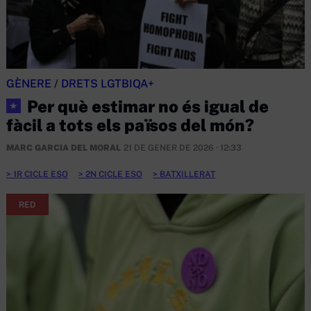
GÈNERE
/
DRETS LGTBIQA+
Per què estimar no és igual de
★
fàcil a tots els països del món?
MARC GARCIA DEL MORAL
21 DE GENER DE 2026 · 12:33
1R CICLE ESO
2N CICLE ESO
BATXILLERAT
RED