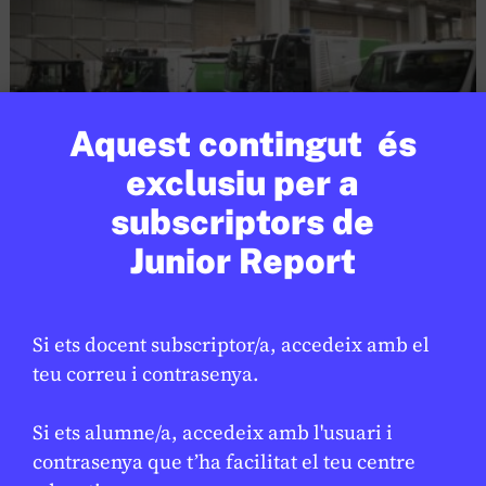
Aquest contingut és
exclusiu per a
subscriptors de
SOCIETAT
/
ODS
Junior Report
Barcelona reforça la neteja per
millorar el manteniment de l’espai
públic
Si ets docent subscriptor/a, accedeix amb el
LAURA FERNÁNDEZ
17 DE FEBRER DE 2026 · 16:22
teu correu i contrasenya.
Si ets alumne/a, accedeix amb l'usuari i
Open Arms
contrasenya que t’ha facilitat el teu centre