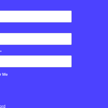
Open Arms
En col·laboració:
Palau Robert
*
UD
BATXILLERAT
1R CICLE ESO
r Me
2N CICLE ESO
PALAU ROBERT
ord