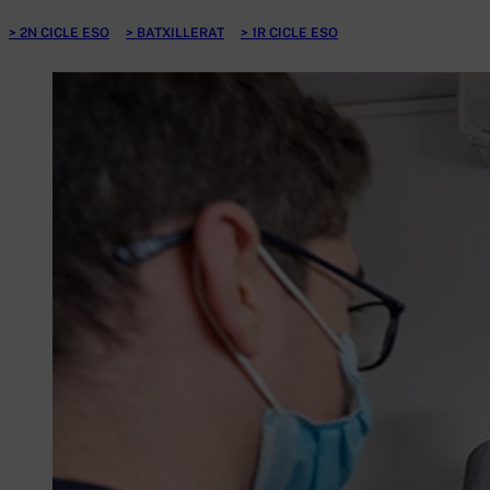
2N CICLE ESO
BATXILLERAT
1R CICLE ESO