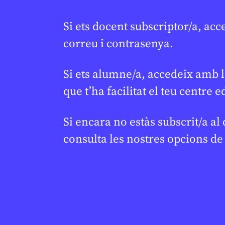
JAUME ESTEVE
24 DE FEBRER DE 2026 · 6:00
1R CICLE ESO
Si ets docent subscriptor/a, acc
BATXILLERAT
CICLE SUPERIOR DE PRIMÀRIA
1R CICLE ESO
2N CICLE ESO
correu i contrasenya.
BATXILLERAT
Si ets alumne/a, accedeix amb l
que t’ha facilitat el teu centre e
Si encara no estàs subscrit/a al
consulta les nostres opcions d