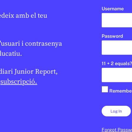
SANT ERMENGOL REPORT
2N CICLE ESO
Username
ANDORRA LA VELLA
1R CICLE ESO
edeix amb el teu
1R CICLE ESO
Password
'usuari i contrasenya
ducatiu.
11 + 2 equals?
 diari Junior Report,
e
subscripció.
Remembe
Forgot Passw