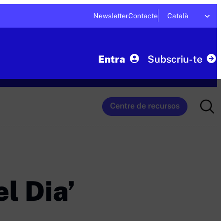
Newsletter
Contacte
Català
Entra
Subscriu-te
Searc
Centre de recursos
for:
el Dia’