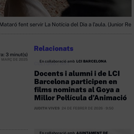
aró fent servir La Notícia del Dia a l'aula. (Junior Rep
Relacionats
a: 3 minut(s)
E MARÇ DE 2025
En col·laboració amb
LCI BARCELONA
CULTURA
/
ART
Docents i alumni i de LCI
Barcelona participen en
films nominats al Goya a
Millor Pel·lícula d’Animació
JUDITH VIVES
24 DE FEBRER DE 2026 · 9:50
En col·laboració amb
AJUNTAMENT DE