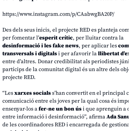
https://www.instagram.com/p/CAabwgBA20P/
Des dels seus inicis, el projecte RED es planteja com
per fomentar l’
esperit crític
, per lluitar contra la
desinformació i les
fake news
, per aplicar les
comp
transversals i digitals
i per afavorir la
llibertat d’e
entre d’altres. Donar credibilitat als periodistes júni
partícips de la comunitat digital és un altre dels obje
projecte RED.
“Les
xarxes socials
s’han convertit en el principal c
comunicació entre els joves per la qual cosa és impo
ensenyar-los a
fer-ne un bon ús
i que aprenguin a d
entre informació i desinformació”, afirma
Ada Sanu
de les coordinadores RED i encarregada de gestionar