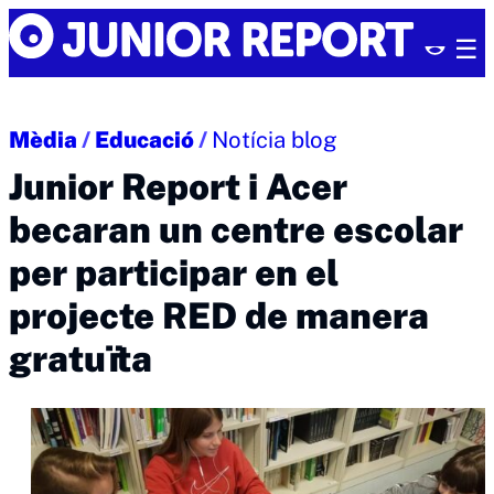
Skip
Junior
to
Report
content
Mèdia
/
Educació
/
Notícia blog
Junior Report i Acer
becaran un centre escolar
per participar en el
projecte RED de manera
gratuïta