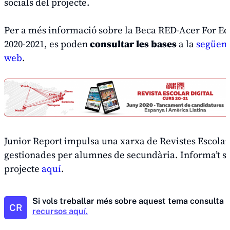
socials del projecte.
Per a més informació sobre la Beca RED-Acer For E
2020-2021, es poden
consultar les bases
a la
següent
web
.
Junior Report impulsa una xarxa de Revistes Escolars
gestionades per alumnes de secundària. Informa’t s
projecte
aquí
.
Si vols treballar més sobre aquest tema consulta
t
CR
recursos aquí.