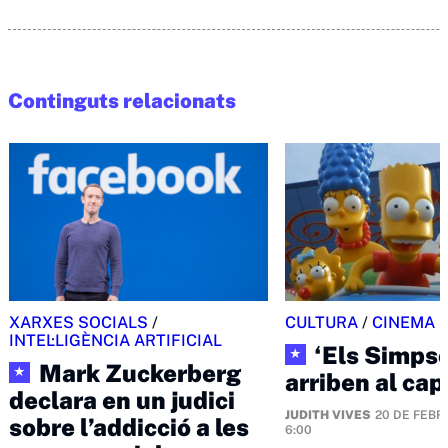
Continguts relacionats
XARXES SOCIALS
/
CULTURA
/
CINEMA
INTEL·LIGÈNCIA ARTIFICIAL
‘Els Simps
★
Mark Zuckerberg
★
arriben al ca
declara en un judici
JUDITH VIVES
20 DE FEBRE
sobre l’addicció a les
6:00