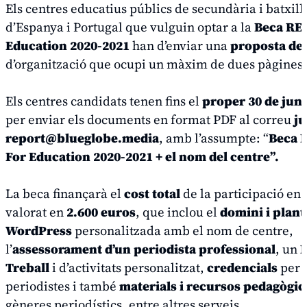
Els centres educatius públics de secundària i batxill
d’Espanya i Portugal que vulguin optar a la
Beca RE
Education 2020-2021
han d’enviar una
proposta de 
d’organització que ocupi un màxim de dues pàgines
Els centres candidats tenen fins el
proper 30 de juny
per enviar els documents en format PDF al correu
ju
report@blueglobe.media
, amb l’assumpte: “
Beca 
For Education 2020-2021 + el nom del centre”.
La beca finançarà el
cost total
de la participació en 
valorat en
2.600 euros
, que inclou el
domini i planti
WordPress
personalitzada amb el nom de centre,
l’
assessorament d’un periodista professional
, un
P
Treball
i d’activitats personalitzat,
credencials
per a
periodistes i també
materials i recursos pedagògic
gèneres periodístics, entre altres serveis.