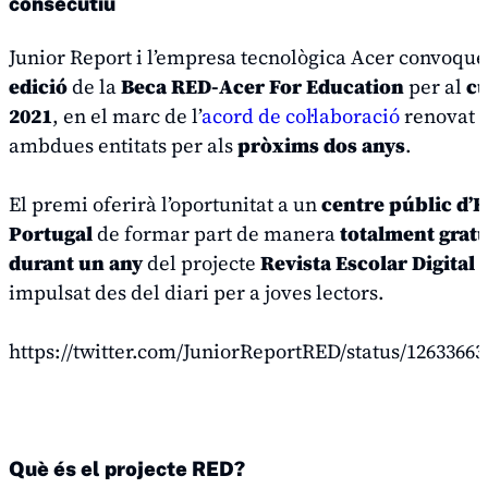
consecutiu
Junior Report i l’empresa tecnològica Acer convoque
edició
de la
Beca RED-Acer For Education
per al
cu
2021
, en el marc de l’
acord de col·laboració
renovat 
ambdues entitats per als
pròxims dos anys
.
El premi oferirà l’oportunitat a un
centre públic d’E
Portugal
de
formar part de manera
totalment gratu
durant un any
del projecte
Revista Escolar Digital 
impulsat des del diari per a joves lectors.
https://twitter.com/JuniorReportRED/status/1263366
Què és el projecte RED?