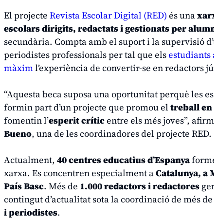
El projecte
Revista Escolar Digital (RED)
és una
xarx
escolars dirigits, redactats i gestionats per alumn
secundària. Compta amb el suport i la supervisió d’
periodistes professionals per tal que els
estudiants a
màxim
l’experiència de convertir-se en redactors jú
“Aquesta beca suposa una oportunitat perquè les esc
formin part d’un projecte que promou el
treball en
fomentin l’
esperit crític
entre els més joves”, afirm
Bueno
, una de les coordinadores del projecte RED.
Actualment,
40 centres educatius d’Espanya
formen
xarxa. Es concentren especialment a
Catalunya, a M
País Basc
. Més de
1.000 redactors i redactores
gen
contingut d’actualitat sota la coordinació de més de
i periodistes
.