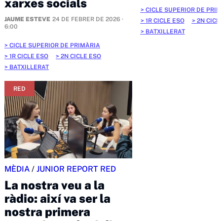
xarxes socials
CICLE SUPERIOR DE PRI
JAUME ESTEVE
24 DE FEBRER DE 2026 ·
1R CICLE ESO
2N CICL
6:00
BATXILLERAT
CICLE SUPERIOR DE PRIMÀRIA
1R CICLE ESO
2N CICLE ESO
BATXILLERAT
RED
MÈDIA
/
JUNIOR REPORT RED
La nostra veu a la
ràdio: així va ser la
nostra primera