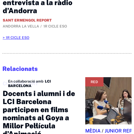
entrevista a la ràdio
d’Andorra
SANT ERMENGOL REPORT
ANDORRA LA VELLA
1R CICLE ESO
1R CICLE ESO
Relacionats
En col·laboració amb
LCI
RED
CULTURA
/
ART
BARCELONA
Docents i alumni i de
LCI Barcelona
participen en films
nominats al Goya a
Millor Pel·lícula
MÈDIA
/
JUNIOR REP
d’Animació