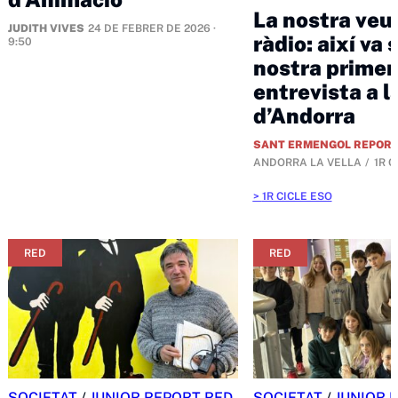
La nostra veu 
JUDITH VIVES
24 DE FEBRER DE 2026 ·
ràdio: així va 
9:50
nostra primer
entrevista a l
d’Andorra
SANT ERMENGOL REPOR
ANDORRA LA VELLA
1R C
1R CICLE ESO
RED
RED
SOCIETAT
/
JUNIOR REPORT RED
SOCIETAT
/
JUNIOR 