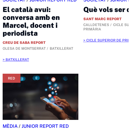
El català avui:
Què vols ser 
conversa amb en
SANT MARC REPORT
Marcel, docent i
CALLDETENES
CICLE SU
PRIMÀRIA
periodista
CICLE SUPERIOR DE PRI
CREU DE SABA REPORT
OLESA DE MONTSERRAT
BATXILLERAT
BATXILLERAT
RED
MÈDIA
/
JUNIOR REPORT RED