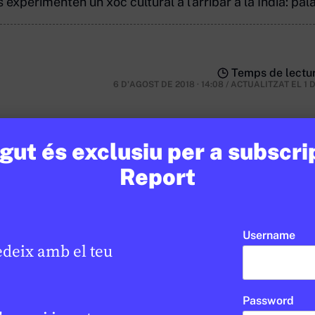
s experimenten un xoc cultural a l'arribar a la Índia: pa
Temps de lectur
6 D'AGOST DE 2018 · 14:08
/
ACTUALITZAT EL
1 
ut és exclusiu per a subscri
Report
nsulta
Username
edeix amb el teu
Password