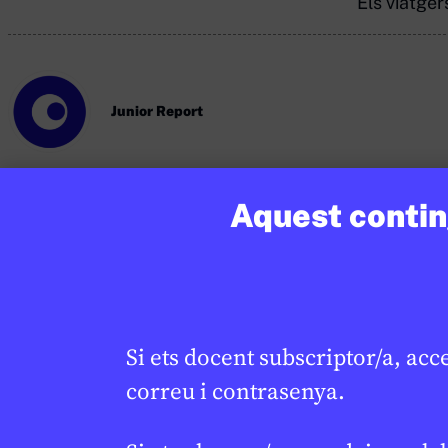
Els viatger
Junior Report
Aquest conting
Si vols treballar més sobre aquest tema co
CR
tots els recursos aquí.
Si ets docent subscriptor/a, acc
correu i contrasenya.
Continguts relacionats