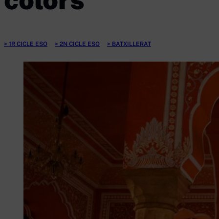
1R CICLE ESO
2N CICLE ESO
BATXILLERAT