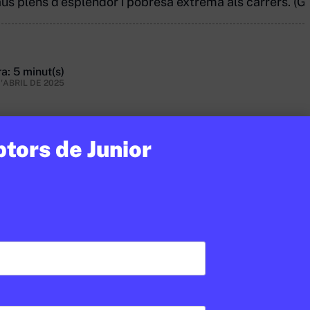
laus plens d'esplendor i pobresa extrema als carrers. (G
a: 5 minut(s)
D'ABRIL DE 2025
ptors de Junior