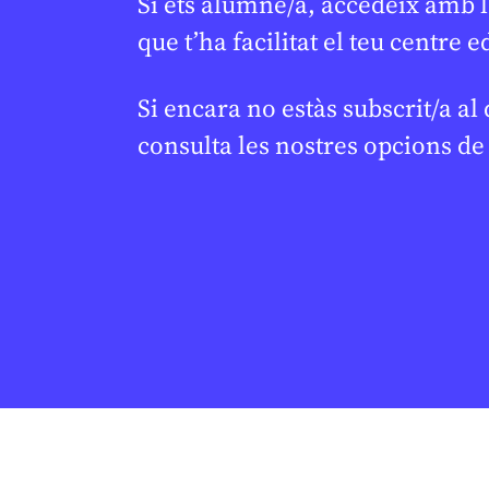
Si ets alumne/a, accedeix amb l
que t’ha facilitat el teu centre e
En col·laboració amb
LCI BARCELONA
CULTURA
/
ART
Docents i alumni i de LCI
Si encara no estàs subscrit/a al
Barcelona participen en
consulta les nostres opcions d
films nominats al Goya a
Millor Pel·lícula d’Animació
JUDITH VIVES
24 DE FEBRER DE 2026 · 9:50
CULTURA
/
C
‘Els S
★
capítol 
JUDITH VIVES
20
CICLE SUPERIO
1R CICLE ESO
BATXILLERAT