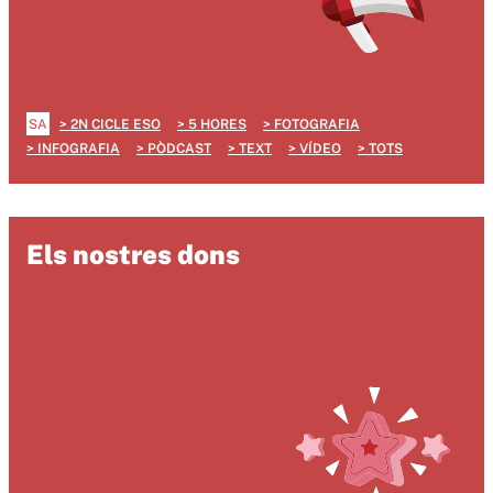
SA
2N CICLE ESO
5 HORES
FOTOGRAFIA
INFOGRAFIA
PÒDCAST
TEXT
VÍDEO
TOTS
Els nostres dons