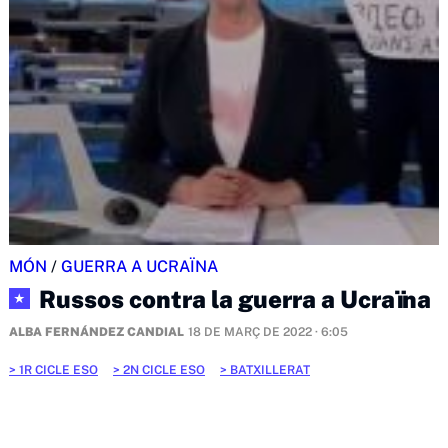
MÓN
/
GUERRA A UCRAÏNA
Russos contra la guerra a Ucraïna
★
ALBA FERNÁNDEZ CANDIAL
18 DE MARÇ DE 2022 · 6:05
1R CICLE ESO
2N CICLE ESO
BATXILLERAT