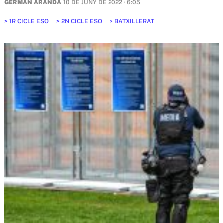
GERMÁN ARANDA
10 DE JUNY DE 2022 · 6:05
1R CICLE ESO
2N CICLE ESO
BATXILLERAT