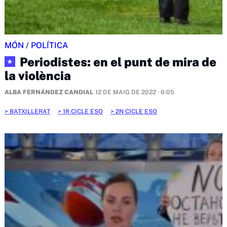
MÓN
/
POLÍTICA
Periodistes: en el punt de mira de
★
la violència
ALBA FERNÁNDEZ CANDIAL
12 DE MAIG DE 2022 · 6:05
BATXILLERAT
1R CICLE ESO
2N CICLE ESO