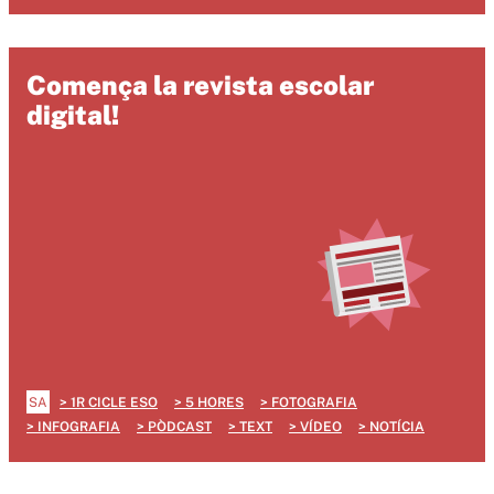
Comença la revista escolar
digital!
SA
1R CICLE ESO
5 HORES
FOTOGRAFIA
INFOGRAFIA
PÒDCAST
TEXT
VÍDEO
NOTÍCIA