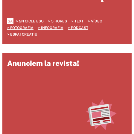
SA
2N CICLE ESO
5 HORES
TEXT
VÍDEO
FOTOGRAFIA
INFOGRAFIA
PÒDCAST
ESPAI CREATIU
Anunciem la revista!