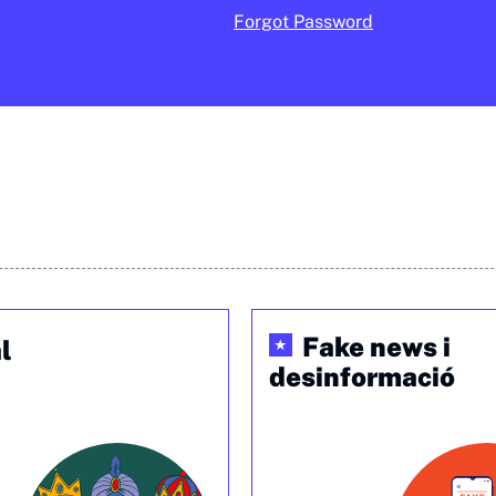
Forgot Password
Fake news i
l
★
desinformació