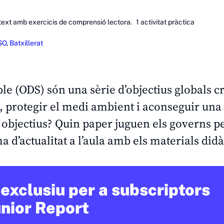
ext amb exercicis de comprensió lectora. 1 activitat pràctica
SO
,
Batxillerat
e (ODS) són una sèrie d’objectius globals cr
a, protegir el medi ambient i aconseguir un
 objectius? Quin paper juguen els governs p
a d’actualitat a l’aula amb els materials didà
exclusiu per a subscriptors
unior Report