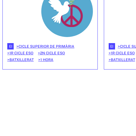
EI
EI
CICLE SUPERIOR DE PRIMÀRIA
CICLE S
1R CICLE ESO
2N CICLE ESO
1R CICLE ESO
BATXILLERAT
1 HORA
BATXILLERAT