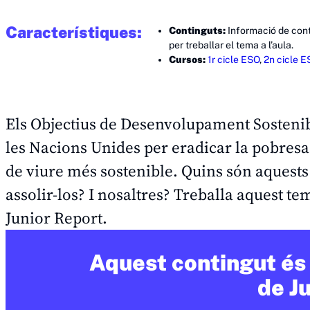
Característiques:
Continguts:
Informació de cont
per treballar el tema a l’aula.
Cursos:
1r cicle ESO
,
2n cicle E
Els Objectius de Desenvolupament Sostenibl
les Nacions Unides per eradicar la pobres
de viure més sostenible. Quins són aquests
assolir-los? I nosaltres? Treballa aquest tem
Junior Report.
Aquest contingut és 
de J