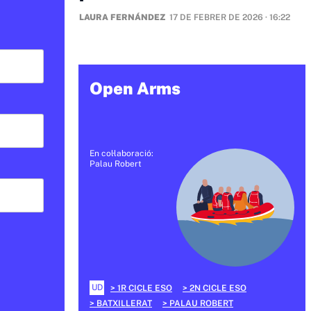
LAURA FERNÁNDEZ
17 DE FEBRER DE 2026 · 16:22
Open Arms
En col·laboració:
Palau Robert
UD
1R CICLE ESO
2N CICLE ESO
BATXILLERAT
PALAU ROBERT