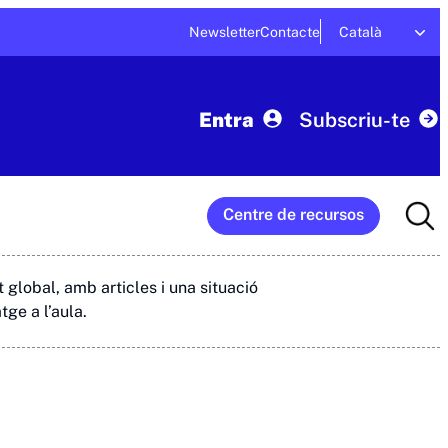
Newsletter
Contacte
Català
Entra
Subscriu-te
Searc
Centre de recursos
for:
 global, amb articles i una situació
ge a l’aula.