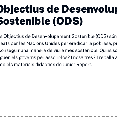
Objectius de Desenvol
Sostenible (ODS)
ls Objectius de Desenvolupament Sostenible (ODS) són u
reats per les Nacions Unides per eradicar la pobresa, p
conseguir una manera de viure més sostenible. Quins s
guen els governs per assolir-los? I nosaltres? Treballa 
mb els materials didàctics de Junior Report.