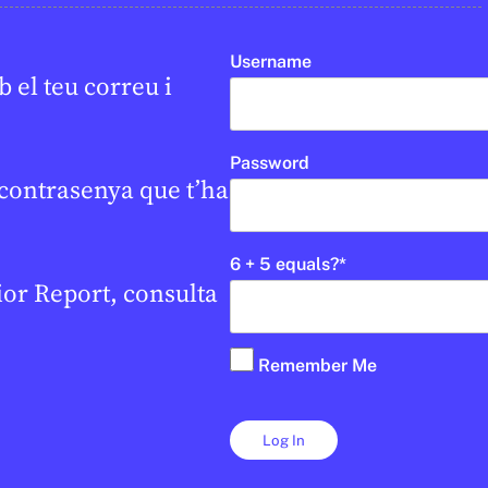
Username
 el teu correu i
Password
 contrasenya que t’ha
6 + 5 equals?
*
nior Report, consulta
Remember Me